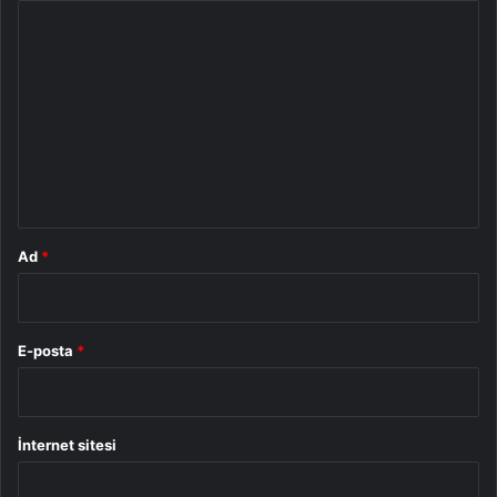
Y
o
r
u
m
*
Ad
*
E-posta
*
İnternet sitesi