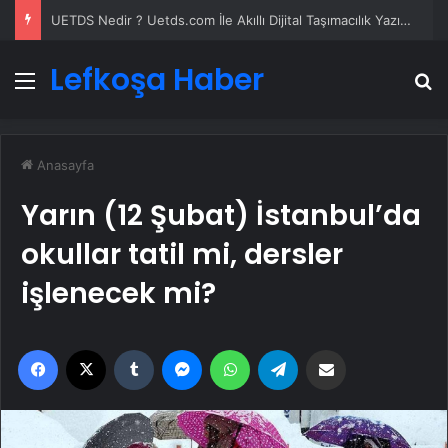
UETDS Nedir ? Uetds.com İle Akıllı Dijital Taşımacılık Yazılımı
Lefkoşa Haber
Menü
A
Anasayfa
Yarın (12 Şubat) İstanbul’da
okullar tatil mi, dersler
işlenecek mi?
Facebook
X
Tumblr
Messenger
WhatsApp
Telegram
Email'den paylaş