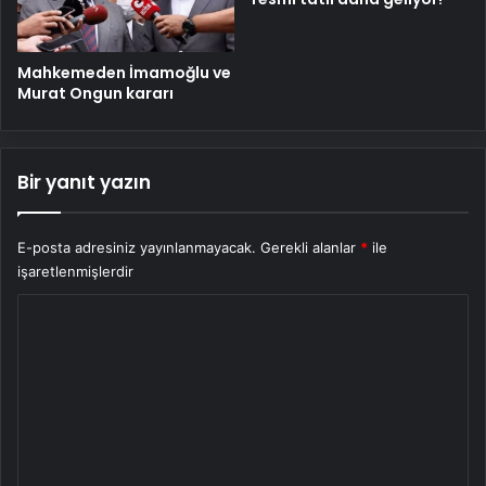
Mahkemeden İmamoğlu ve
Murat Ongun kararı
Bir yanıt yazın
E-posta adresiniz yayınlanmayacak.
Gerekli alanlar
*
ile
işaretlenmişlerdir
Y
o
r
u
m
*