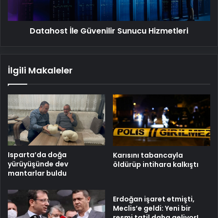
Datahost İle Güvenilir Sunucu Hizmetleri
İlgili Makaleler
Isparta’da doğa
Karısını tabancayla
yürüyüşünde dev
öldürüp intihara kalkıştı
mantarlar buldu
Erdoğan işaret etmişti,
Meclis’e geldi: Yeni bir
resmi tatil daha geliyor!