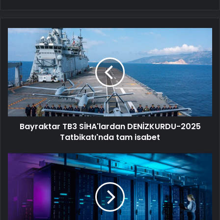
Bayraktar
TB3
SİHA'lardan
DENİZKURDU-
2025
Tatbikatı'nda
tam
isabet
Bayraktar TB3 SİHA'lardan DENİZKURDU-2025
Tatbikatı'nda tam isabet
Datahost
İle
Güvenilir
Sunucu
Hizmetleri