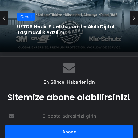
Genel
UETDS Nedir ? Uetds.com İle Akıllı Dijital
Taşımacılık Yazılımı
En Güncel Haberler İçin
Sitemize abone olabilirsiniz!
E-
posta
adresinizi
girin