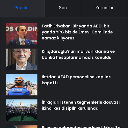
Popüler
Son
Yorumlar
Fatih Erbakan: Bir yanda ABD, bir
yanda YPG biz de Emevi Camii’nde
namaz kılıyoruz
Kılıçdaroğlu’nun mal varlıklarına ve
banka hesaplarına haciz konuldu
İktidar, AFAD personeline kapıları
kapattı…
İhraçları istenen teğmenlerin dosyası
ikinci kez disiplin kurulunda
Bilim insanlarından yeni keşif: Mars’ta