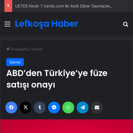
UETDS Nedir ? Uetds.com İle Akıllı Dijital Taşımacılık Yazılımı
Lefkoşa Haber
Menü
A
Anasayfa
/
Genel
Genel
ABD’den Türkiye’ye füze
satışı onayı
Facebook
X
Tumblr
Messenger
WhatsApp
Telegram
Email'den paylaş