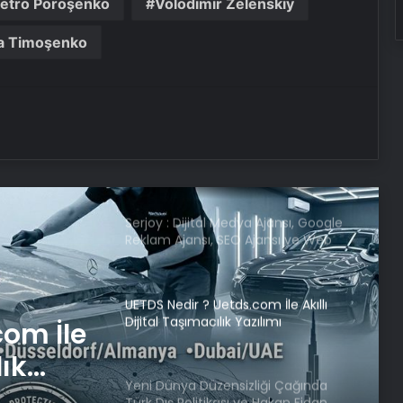
etro Poroşenko
Volodimir Zelenskiy
lider ve saygı duyulan bir isim
ia Timoşenko
ABD Dışişleri Bakanı Rubio,
Antalya’ya geldi
Samsun’da ‘Adalet Zinciri’ Etkinliği
Düzenlendi
Serjoy : Dijital Medya Ajansı, Google
Reklam Ajansı, SEO Ajansı ve Web
Tasarım Ajansı
UETDS Nedir ? Uetds.com İle Akıllı
Dijital Taşımacılık Yazılımı
com İle
lık
Yeni Dünya Düzensizliği Çağında
Türk Dış Politikası ve Hakan Fidan