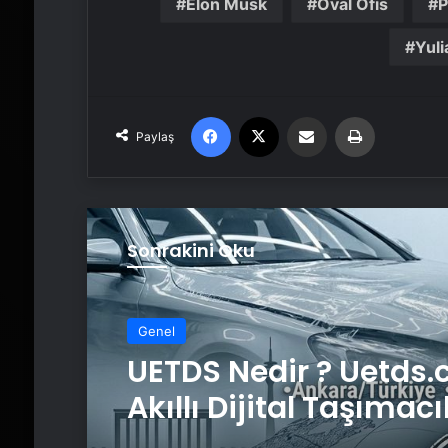
Elon Musk
Oval Ofis
P
Yul
Facebook
X
Email'den paylaş
Yaz
Paylaş
Sonrakini Oku
Genel
UETDS Nedir ? Uetds.
Akıllı Dijital Taşımacı
Yazılımı