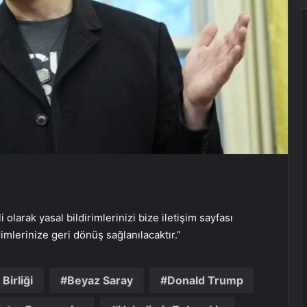
Bayraktar TB3 SİHA’lardan
DENİZKURDU-2025 Tatbikatı’nda tam
isabet
i olarak yasal bildirimlerinizi bize iletişim sayfası
İstanbul’da kritik toplantı… Nükleer
rimlerinize geri dönüş sağlanılacaktır.”
görüşmelerde ev sahibi olacak
Birliği
Beyaz Saray
Donald Trump
NATO Genel Sekreteri Rutte: Başkan
Erdoğan NATO içinde inanılmaz bir