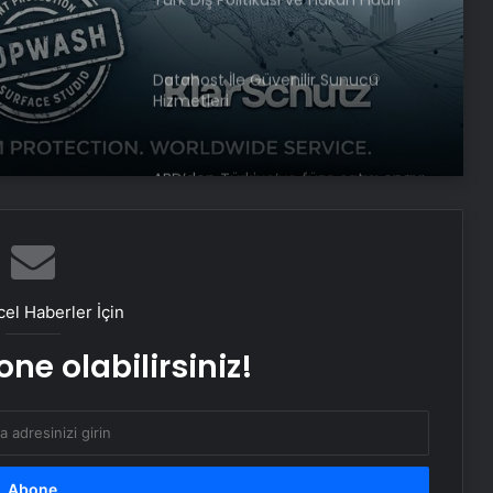
Faktörü
Datahost İle Güvenilir Sunucu
Hizmetleri
ABD’den Türkiye’ye füze satışı onayı
Bayraktar TB3 SİHA’lardan
DENİZKURDU-2025 Tatbikatı’nda tam
isabet
el Haberler İçin
ne olabilirsiniz!
İstanbul’da kritik toplantı… Nükleer
görüşmelerde ev sahibi olacak
NATO Genel Sekreteri Rutte: Başkan
Erdoğan NATO içinde inanılmaz bir