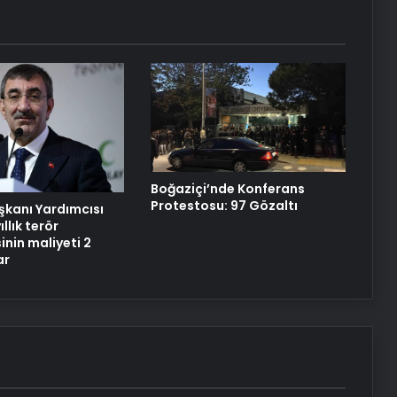
Faktörü
Datahost İle Güvenilir Sunucu
Hizmetleri
ABD’den Türkiye’ye füze satışı onayı
Boğaziçi’nde Konferans
Protestosu: 97 Gözaltı
kanı Yardımcısı
ıllık terör
nin maliyeti 2
ar