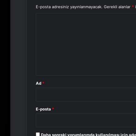
E-posta adresiniz yayınlanmayacak.
Gerekli alanlar
*
i
Y
o
r
u
m
*
Ad
*
E-posta
*
Daha sonraki yorumlarımda kullanılması için adı