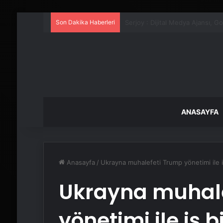
Son Dakika Haberleri
UETDS Nedir ? Uetds.com İle Akıll
ANASAYFA
Anasayfa
/
Ukrayna muhalefeti Trump yönetimi ile iş
Ukrayna muhal
yönetimi ile iş bi