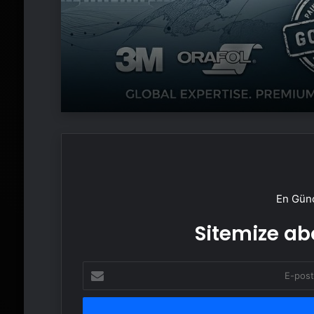
En Günc
Sitemize abo
E-
posta
adresinizi
girin