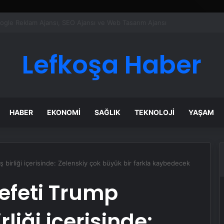
ı Dijital Taşımacılık Yazılımı
Lefkoşa Haber
HABER
EKONOMI
SAĞLIK
TEKNOLOJI
YAŞAM
 birliği içerisinde: Zelenskiy çok büyük bir farkla kaybedecek
efeti Trump
rliği içerisinde: