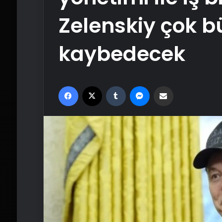
Zelenskiy çok b
kaybedecek
Facebook
X
Tumblr
Messenger
Email'den paylaş