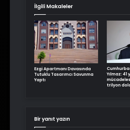
İlgili Makaleler
Cumhurbaş
Ezgi Apartmanı Davasında
Yılmaz: 41 y
Tutuklu Tasarımcı Savunma
mücadelesi
Yaptı
trilyon dol
Bir yanıt yazın