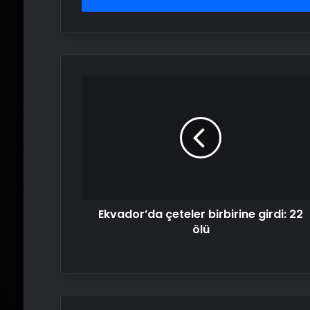
Ekvador’da
çeteler
birbirine
girdi:
22
ölü
Ekvador’da çeteler birbirine girdi: 22
ölü