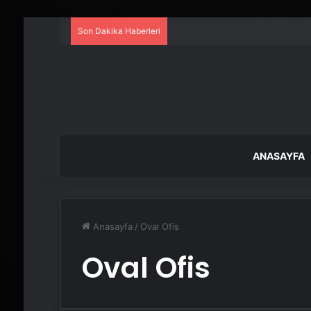
Son Dakika Haberleri
ANASAYFA
Anasayfa
/
Oval Ofis
Oval Ofis