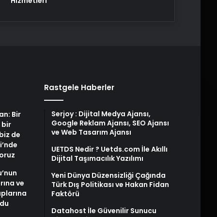
Hizmetleri
Rastgele Haberler
Serjoy : Dijital Medya Ajansı,
an: Bir
Google Reklam Ajansı, SEO Ajansı
 bir
ve Web Tasarım Ajansı
biz de
i’nde
UETDS Nedir ? Uetds.com İle Akıllı
yoruz
Dijital Taşımacılık Yazılımı
u’nun
Yeni Dünya Düzensizliği Çağında
arına ve
Türk Dış Politikası ve Hakan Fidan
plarına
Faktörü
ldu
Datahost İle Güvenilir Sunucu