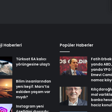
ji Haberleri
Popüler Haberler
Türksat 6A kalıcı
Fatih Erbak
yörüngesine ulaştı
yanda ABD,
yanda YPG 
Emevi Cami
namaz kılı
Bilim insanlarından
yeni keşif: Mars’ta
Kılıçdaroğl
eskiden yaşam var
mal varlıkl
mıydı?
banka hesa
haciz konu
Instagram yeni
özelliğini duyurdu: