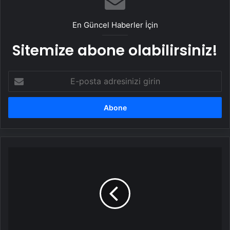
En Güncel Haberler İçin
Sitemize abone olabilirsiniz!
E-
posta
adresinizi
girin
Stanimir
Stoilov:
3-
4
net
fırsat
yakaladık!