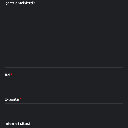
işaretlenmişlerdir
Y
o
r
u
m
*
Ad
*
E-posta
*
İnternet sitesi