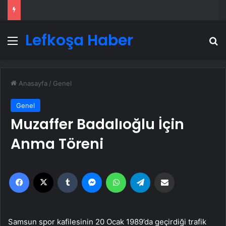
Lefkoşa Haber
Menü
A
Anasayfa
/
Genel
Genel
Muzaffer Badalıoğlu İçin
Anma Töreni
Facebook
X
Tumblr
Messenger
WhatsApp
Telegram
Email'den paylaş
Samsun spor kafilesinin 20 Ocak 1989’da geçirdiği trafik