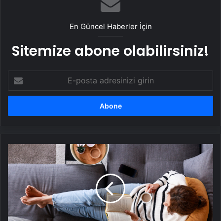
En Güncel Haberler İçin
Sitemize abone olabilirsiniz!
E-
posta
adresinizi
girin
Konularına
göre
roman
türleri
neler?
Roman
türleri
örnekleri