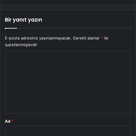
Bir yanıt yazın
E-posta adresiniz yayınlanmayacak.
Gerekli alanlar
*
ile
işaretlenmişlerdir
Y
o
r
u
m
*
Ad
*