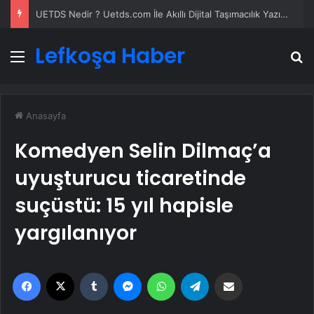
UETDS Nedir ? Uetds.com İle Akıllı Dijital Taşımacılık Yazılımı
Lefkoşa Haber
Menü
A
Anasayfa
Komedyen Selin Dilmaç’a
uyuşturucu ticaretinde
suçüstü: 15 yıl hapisle
yargılanıyor
Facebook
X
Tumblr
Messenger
WhatsApp
Telegram
Email'den paylaş