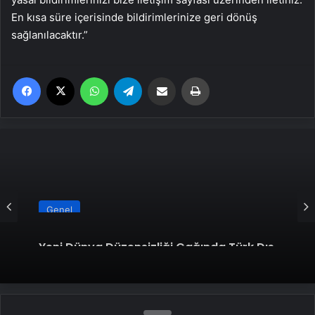
En kısa süre içerisinde bildirimlerinize geri dönüş
sağlanılacaktır.”
Facebook
X
WhatsApp
Telegram
Email'den paylaş
Yaz
Genel
Yeni Dünya Düzensizliği Çağında Türk Dış
Politikası ve Hakan Fidan Faktörü