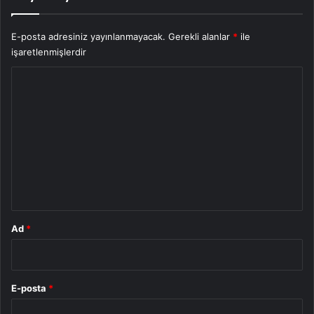
E-posta adresiniz yayınlanmayacak.
Gerekli alanlar
*
ile
işaretlenmişlerdir
Y
o
r
u
m
*
Ad
*
E-posta
*