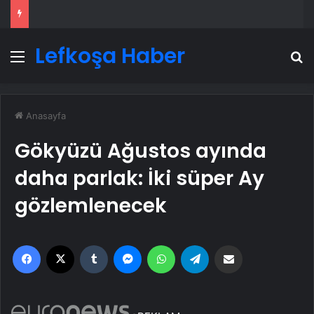
Lefkoşa Haber
Menü
A
Anasayfa
Gökyüzü Ağustos ayında
daha parlak: İki süper Ay
gözlemlenecek
Facebook
X
Tumblr
Messenger
WhatsApp
Telegram
Email'den paylaş