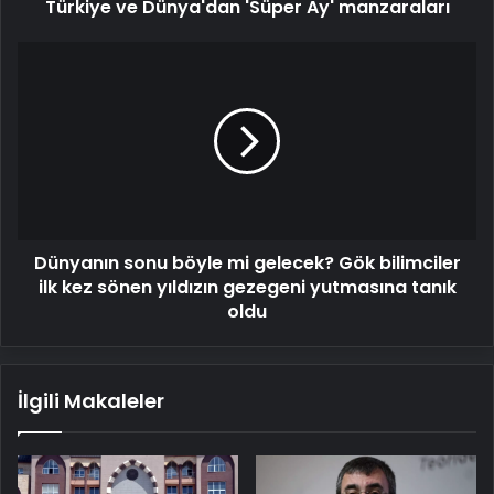
Türkiye ve Dünya'dan 'Süper Ay' manzaraları
Dünyanın
sonu
böyle
mi
gelecek?
Gök
bilimciler
ilk
kez
Dünyanın sonu böyle mi gelecek? Gök bilimciler
sönen
yıldızın
ilk kez sönen yıldızın gezegeni yutmasına tanık
gezegeni
oldu
yutmasına
tanık
oldu
İlgili Makaleler