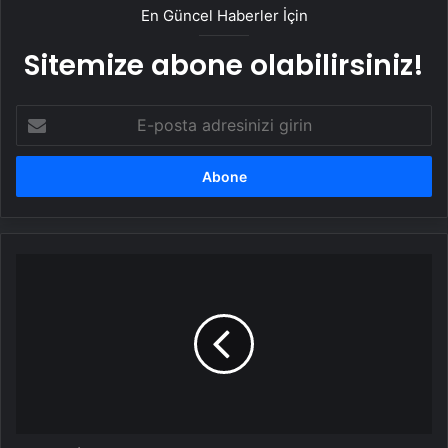
En Güncel Haberler İçin
Sitemize abone olabilirsiniz!
E-
posta
adresinizi
girin
Türkiye
ve
Dünya'dan
'Süper
Ay'
manzaraları