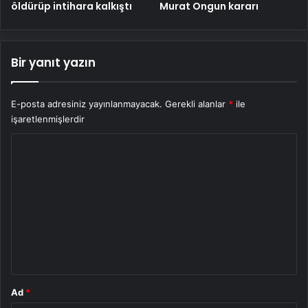
öldürüp intihara kalkıştı
Murat Ongun kararı
Bir yanıt yazın
E-posta adresiniz yayınlanmayacak.
Gerekli alanlar
*
ile
işaretlenmişlerdir
Y
o
r
u
m
*
Ad
*