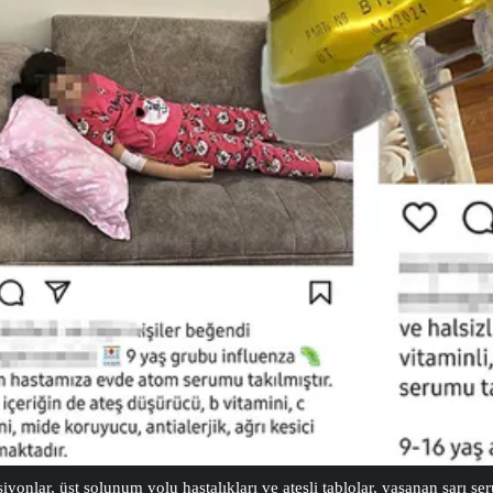
yonlar, üst solunum yolu hastalıkları ve ateşli tablolar, yaşanan sarı s