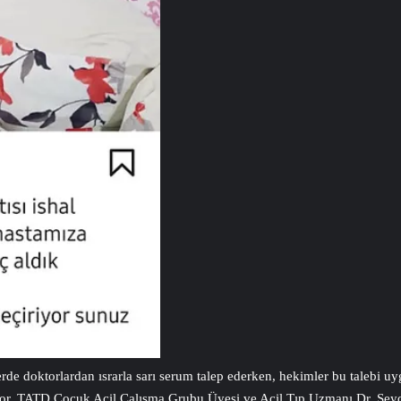
lerde doktorlardan ısrarla sarı serum talep ederken, hekimler bu talebi 
yor. TATD Çocuk Acil Çalışma Grubu Üyesi ve Acil Tıp Uzmanı Dr. Şeyda