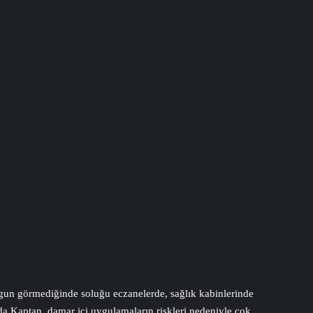
uygun görmediğinde soluğu eczanelerde, sağlık kabinlerinde
 Kaptan, damar içi uygulamaların riskleri nedeniyle çok