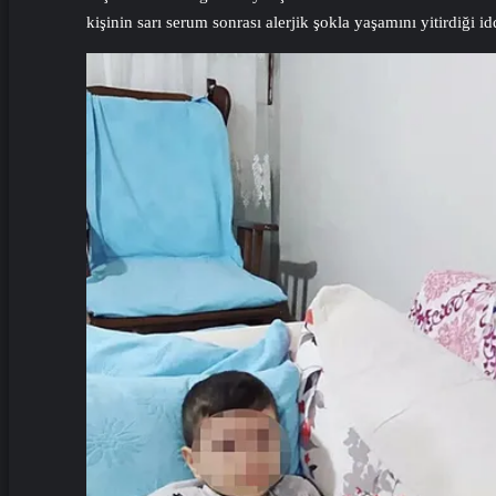
kişinin sarı serum sonrası alerjik şokla yaşamını yitirdiği i