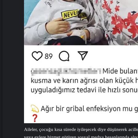
Aileler, çocuğu kısa sürede iyileşecek diye düşünerek acil
veya evlere hizmet götüren sosyal medya hesaplarında alı