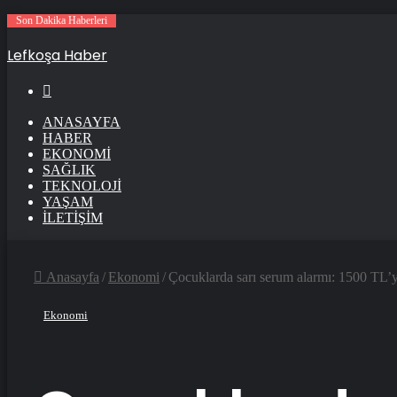
Son Dakika Haberleri
Lefkoşa Haber
Arama
ANASAYFA
HABER
EKONOMI
SAĞLIK
TEKNOLOJI
YAŞAM
İLETIŞIM
Anasayfa
/
Ekonomi
/
Çocuklarda sarı serum alarmı: 1500 TL’
Ekonomi