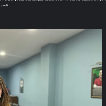
yledi.
N