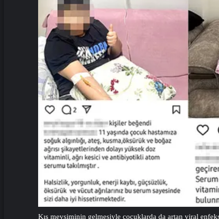
Kış mevsiminin gelmesiyle çocuklarda da artan viral enfeksi