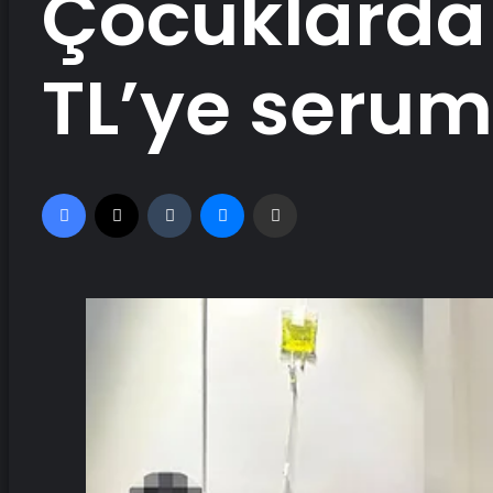
Çocuklarda 
TL’ye serum
Facebook
X
Tumblr
Messenger
Email'den paylaş