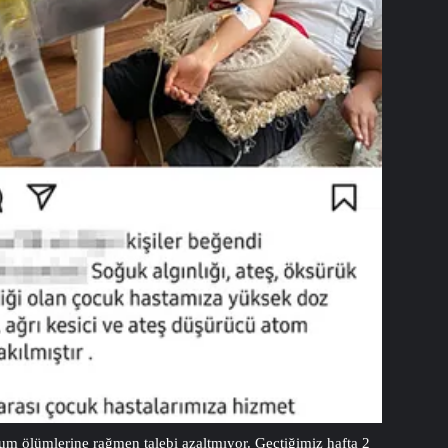
erum ölümlerine rağmen talebi azaltmıyor. Geçtiğimiz hafta 2