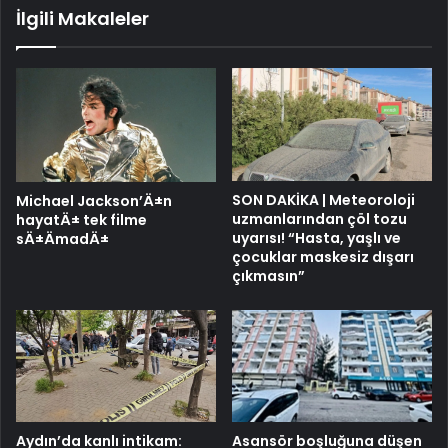
İlgili Makaleler
SON DAKİKA | Meteoroloji
Michael Jackson’Ä±n
uzmanlarından çöl tozu
hayatÄ± tek filme
uyarısı! “Hasta, yaşlı ve
sÄ±ÄmadÄ±
çocuklar maskesiz dışarı
çıkmasın”
Aydın’da kanlı intikam:
Asansör boşluğuna düşen