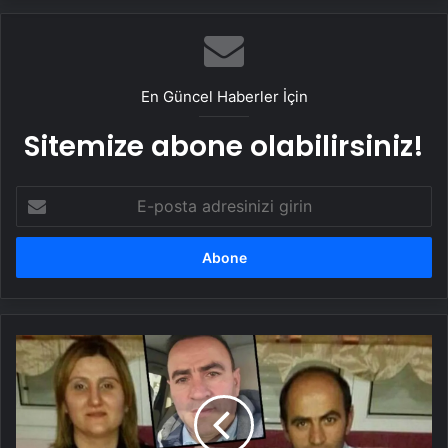
En Güncel Haberler İçin
Sitemize abone olabilirsiniz!
E-
posta
adresinizi
girin
İzmir'deki
yasak
aşk
cinayetinde
kan