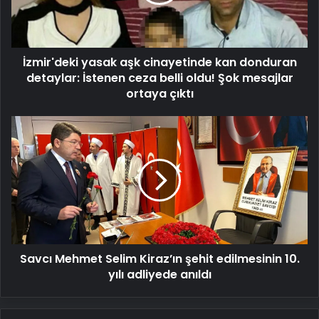
donduran
detaylar:
İstenen
ceza
İzmir'deki yasak aşk cinayetinde kan donduran
belli
oldu!
detaylar: İstenen ceza belli oldu! Şok mesajlar
Şok
ortaya çıktı
mesajlar
ortaya
Savcı
çıktı
Mehmet
Selim
Kiraz’ın
şehit
edilmesinin
10.
yılı
adliyede
Savcı Mehmet Selim Kiraz’ın şehit edilmesinin 10.
anıldı
yılı adliyede anıldı