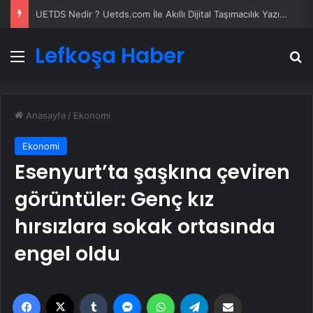
UETDS Nedir ? Uetds.com İle Akıllı Dijital Taşımacılık Yazılımı
Lefkoşa Haber
Menü
A
Anasayfa
/
Ekonomi
Ekonomi
Esenyurt’ta şaşkına çeviren
görüntüler: Genç kız
hırsızlara sokak ortasında
engel oldu
Facebook
X
Tumblr
Messenger
WhatsApp
Telegram
Email'den paylaş