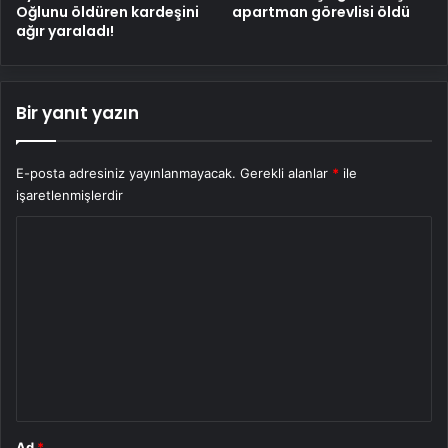
Oğlunu öldüren kardeşini
apartman görevlisi öldü
ağır yaraladı!
Bir yanıt yazın
E-posta adresiniz yayınlanmayacak.
Gerekli alanlar
*
ile
işaretlenmişlerdir
Y
o
r
u
m
*
Ad
*