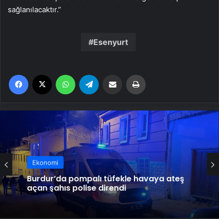
sağlanılacaktır.”
Esenyurt
Facebook
X
WhatsApp
Telegram
Email'den paylaş
Yaz
Ekonomi
Bakan Tunç şehit savcı Mehmet Selim
Kiraz’ı anma programında konuştu:
Milletin gönlünde daima yaşayacak