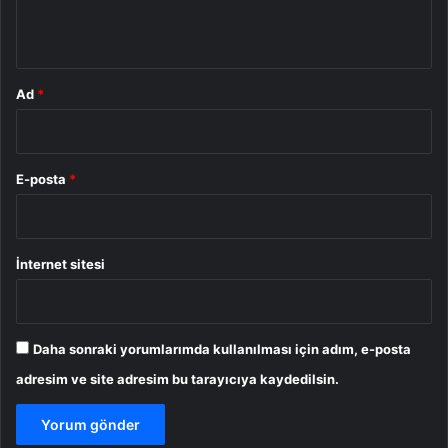
*
Ad
*
E-posta
*
İnternet sitesi
Daha sonraki yorumlarımda kullanılması için adım, e-posta
adresim ve site adresim bu tarayıcıya kaydedilsin.