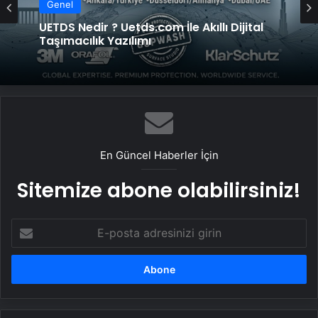
Genel
UETDS Nedir ? Uetds.com İle Akıllı Dijital
Taşımacılık Yazılımı
En Güncel Haberler İçin
Sitemize abone olabilirsiniz!
E-
posta
adresinizi
girin