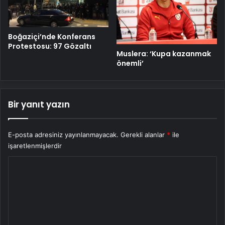
Boğaziçi’nde Konferans
Protestosu: 97 Gözaltı
Muslera: ‘Kupa kazanmak
önemli’
Bir yanıt yazın
E-posta adresiniz yayınlanmayacak.
Gerekli alanlar
*
ile
işaretlenmişlerdir
Y
o
r
u
m