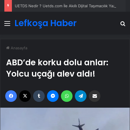
UETDS Nedir ? Uetds.com İle Akıllı Dijital Taşımacılık Yazılımı
Lefkoşa Haber
Menü
A
Anasayfa
ABD’de korku dolu anlar:
Yolcu uçağı alev aldı!
Facebook
X
Tumblr
Messenger
WhatsApp
Telegram
Email'den paylaş