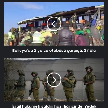
Bolivya’da
2
yolcu
otobüsü
çarpıştı:
37
ölü
Bolivya’da 2 yolcu otobüsü çarpıştı: 37 ölü
İsrail
hükümeti
saldırı
hazırlığı
içinde:
Yedek
askerleri
çağırma
yetkisi
İsrail hükümeti saldırı hazırlığı içinde: Yedek
verildi