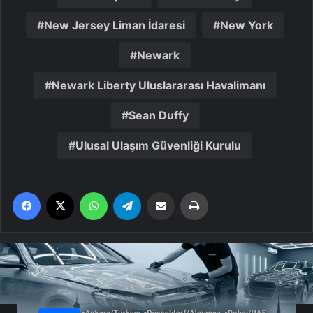
New Jersey Liman İdaresi
New York
Newark
Newark Liberty Uluslararası Havalimanı
Sean Duffy
Ulusal Ulaşım Güvenliği Kurulu
Facebook
X
WhatsApp
Telegram
Email'den paylaş
Yaz