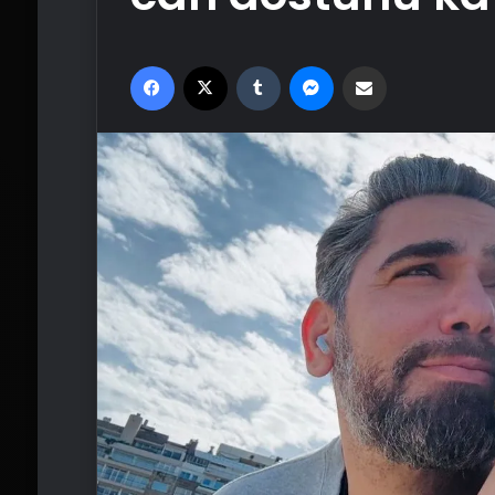
Facebook
X
Tumblr
Messenger
Email'den paylaş