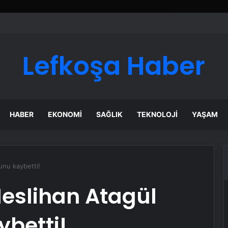
ı Dijital Taşımacılık Yazılımı
Lefkoşa Haber
HABER
EKONOMI
SAĞLIK
TEKNOLOJI
YAŞAM
unu kaybetti!
Neslihan Atagül
betti!