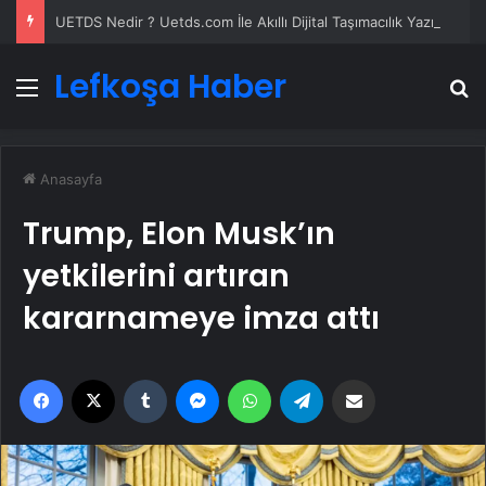
UETDS Nedir ? Uetds.com İle Akıllı Dijital Taşımacılık Yazılımı
Lefkoşa Haber
Menü
A
Anasayfa
Trump, Elon Musk’ın
yetkilerini artıran
kararnameye imza attı
Facebook
X
Tumblr
Messenger
WhatsApp
Telegram
Email'den paylaş