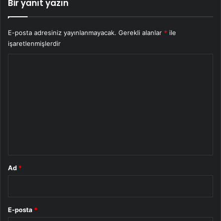
Bir yanıt yazın
E-posta adresiniz yayınlanmayacak.
Gerekli alanlar
*
ile
işaretlenmişlerdir
Y
o
r
u
m
*
Ad
*
E-posta
*