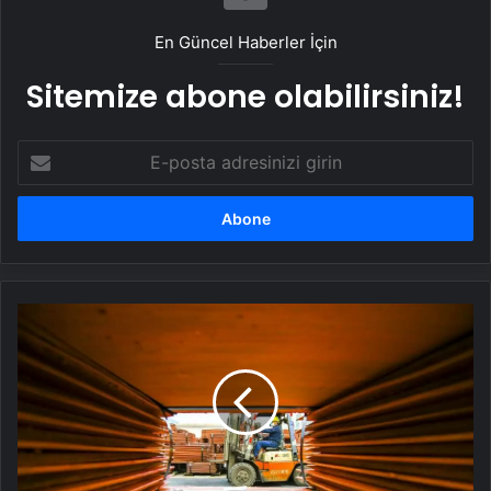
En Güncel Haberler İçin
Sitemize abone olabilirsiniz!
E-
posta
adresinizi
girin
Çin
Bakır
Sanayisini
Güçlendirecek