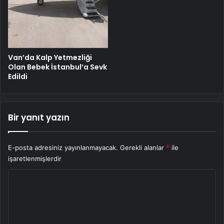
Van’da Kalp Yetmezliği
Olan Bebek İstanbul’a Sevk
Edildi
Bir yanıt yazın
E-posta adresiniz yayınlanmayacak.
Gerekli alanlar
*
ile
işaretlenmişlerdir
Y
o
r
u