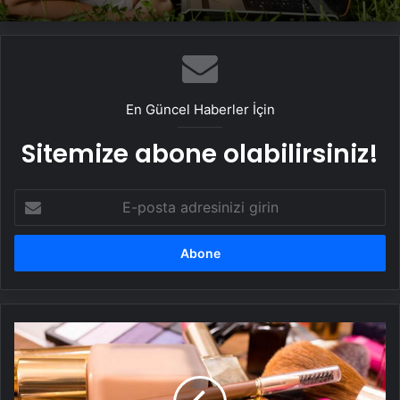
En Güncel Haberler İçin
Sitemize abone olabilirsiniz!
E-
posta
adresinizi
girin
Makyaj
malzemesindeki
işaret!
Bozuldaysa