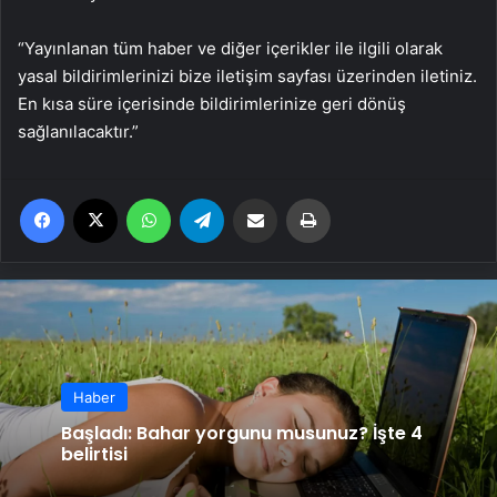
“Yayınlanan tüm haber ve diğer içerikler ile ilgili olarak
yasal bildirimlerinizi bize iletişim sayfası üzerinden iletiniz.
En kısa süre içerisinde bildirimlerinize geri dönüş
sağlanılacaktır.”
Facebook
X
WhatsApp
Telegram
Email'den paylaş
Yaz
Haber
Başladı: Bahar yorgunu musunuz? İşte 4
belirtisi