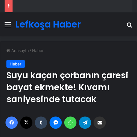
Lefkoşa Haber
Menü
A
Anasayfa
/
Haber
Haber
Suyu kaçan çorbanın çaresi
bayat ekmekte! Kıvamı
saniyesinde tutacak
Facebook
X
Tumblr
Messenger
WhatsApp
Telegram
Email'den paylaş