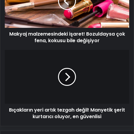
çok
fena,
kokusu
bile
değişiyor
Makyaj malzemesindeki işaret! Bozuldaysa çok
fena, kokusu bile değişiyor
Bıçakların
yeri
artık
tezgah
değil!
Manyetik
şerit
kurtarıcı
oluyor,
Bıçakların yeri artık tezgah değil! Manyetik şerit
en
güvenlisi
kurtarıcı oluyor, en güvenlisi