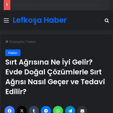
Yeni Dünya Düzensizliği Çağında Türk Dış Politikası ve Hakan Fidan Faktörü
Lefkoşa Haber
Menü
A
Anasayfa
/
Haber
Haber
Sırt Ağrısına Ne İyi Gelir?
Evde Doğal Çözümlerle Sırt
Ağrısı Nasıl Geçer ve Tedavi
Edilir?
Facebook
X
Tumblr
Messenger
WhatsApp
Telegram
Email'den paylaş