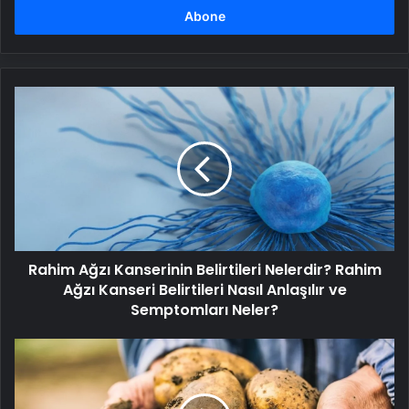
girin
Rahim
Ağzı
Kanserinin
Belirtileri
Nelerdir?
Rahim
Ağzı
Kanseri
Belirtileri
Rahim Ağzı Kanserinin Belirtileri Nelerdir? Rahim
Nasıl
Anlaşılır
Ağzı Kanseri Belirtileri Nasıl Anlaşılır ve
ve
Semptomları Neler?
Semptomları
Neler?
Bu
besinlere
dikkat!
Bu