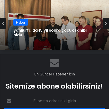
Haber
Şanlıurfa’da 15 yıl sonra çocuk sahibi
oldu
En Güncel Haberler İçin
Sitemize abone olabilirsiniz!
E-
posta
adresinizi