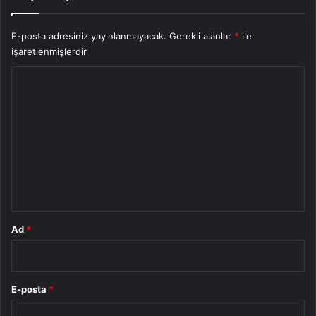
E-posta adresiniz yayınlanmayacak.
Gerekli alanlar
*
ile
işaretlenmişlerdir
Y
o
r
u
m
*
Ad
*
E-posta
*