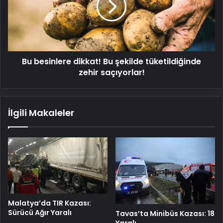
şekilde
tüketildiğinde
zehir
saçıyorlar!
Bu besinlere dikkat! Bu şekilde tüketildiğinde
zehir saçıyorlar!
İlgili Makaleler
Malatya’da TIR Kazası:
Sürücü Ağır Yaralı
Tavas’ta Minibüs Kazası: 18
Yaralı