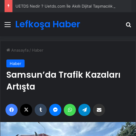
UETDS Nedir ? Uetds.com İle Akıllı Dijital Taşımacılık Yazılımı
Lefkoşa Haber
Menü
A
Anasayfa
/
Haber
Haber
Samsun’da Trafik Kazaları
Artışta
Facebook
X
Tumblr
Messenger
WhatsApp
Telegram
Email'den paylaş