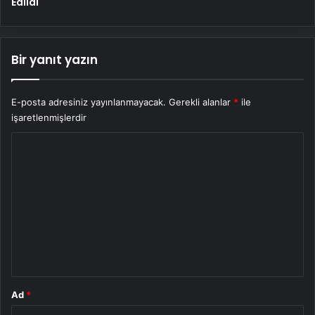
Edildi
Bir yanıt yazın
E-posta adresiniz yayınlanmayacak.
Gerekli alanlar
*
ile
işaretlenmişlerdir
Y
o
r
u
m
*
Ad
*