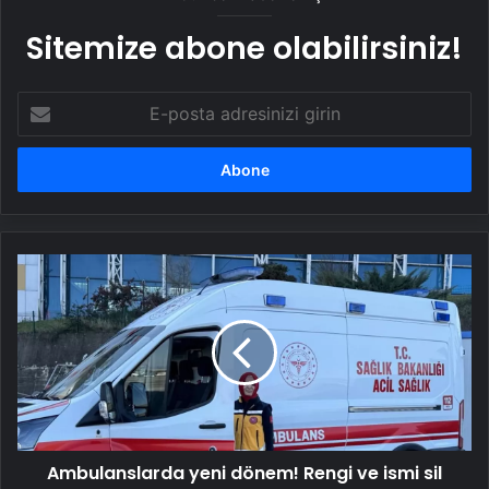
Sitemize abone olabilirsiniz!
E-
posta
adresinizi
girin
Ambulanslarda
yeni
dönem!
Rengi
ve
ismi
sil
baştan
değişti
Ambulanslarda yeni dönem! Rengi ve ismi sil