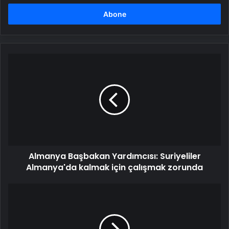
adresinizi
girin
Almanya
Başbakan
Yardımcısı:
Suriyeliler
Almanya'da
kalmak
için
çalışmak
zorunda
Almanya Başbakan Yardımcısı: Suriyeliler
Almanya'da kalmak için çalışmak zorunda
Malatya'da
Tarihi
Eser
Operasyonu