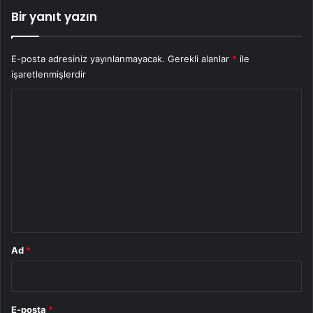
Bir yanıt yazın
E-posta adresiniz yayınlanmayacak.
Gerekli alanlar
*
ile
işaretlenmişlerdir
Y
o
r
u
m
*
Ad
*
E-posta
*