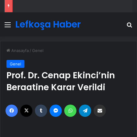
Lefkoşa Haber
Menü
A
Anasayfa
/
Genel
Genel
Prof. Dr. Cenap Ekinci’nin
Beraatine Karar Verildi
Facebook
X
Tumblr
Messenger
WhatsApp
Telegram
Email'den paylaş