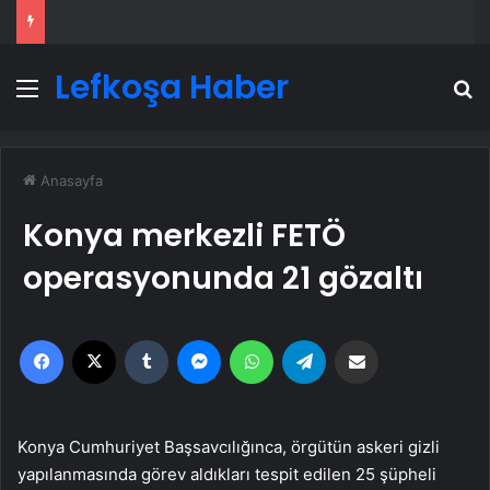
Lefkoşa Haber
Menü
A
Anasayfa
Konya merkezli FETÖ
operasyonunda 21 gözaltı
Facebook
X
Tumblr
Messenger
WhatsApp
Telegram
Email'den paylaş
Konya Cumhuriyet Başsavcılığınca, örgütün askeri gizli
yapılanmasında görev aldıkları tespit edilen 25 şüpheli