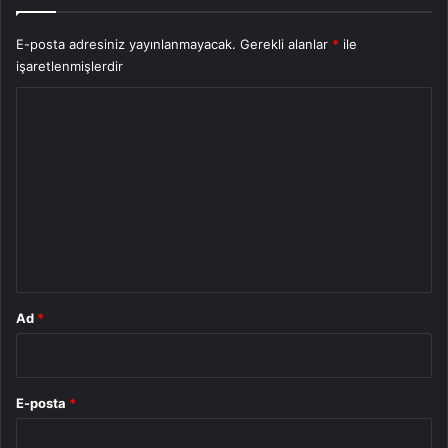
E-posta adresiniz yayınlanmayacak.
Gerekli alanlar
*
ile
işaretlenmişlerdir
Y
o
r
u
m
*
Ad
*
E-posta
*