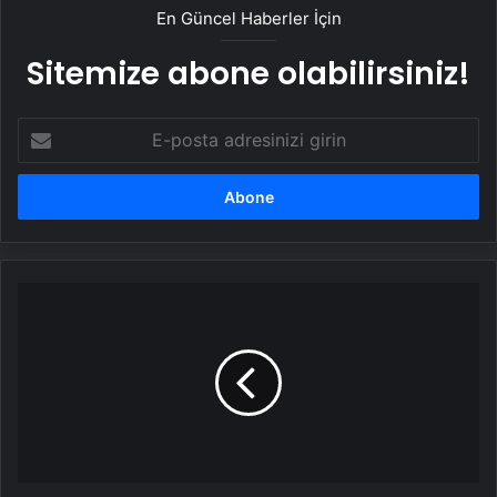
En Güncel Haberler İçin
Sitemize abone olabilirsiniz!
E-
posta
adresinizi
girin
PKK'lı
2
terörist
teslim
oldu