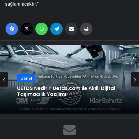
sağlanılacaktır.”
Facebook
X
WhatsApp
Telegram
Email'den paylaş
Yaz
Genel
UETDS Nedir ? Uetds.com İle Akıllı Dijital
Taşımacılık Yazılımı