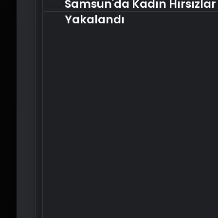
Samsun'da Kadın Hırsızlar
Samsun'da
Kadın
Yakalandı
Hırsızlar
Yakalandı