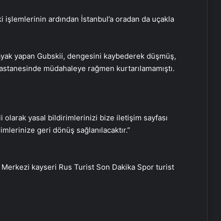
 işlemlerinin ardından İstanbul’a oradan da uçakla
kayak yapan Gubskii, dengesini kaybederek düşmüş,
i Hastanesinde müdahaleye rağmen kurtarılamamıştı.
i olarak yasal bildirimlerinizi bize iletişim sayfası
rimlerinize geri dönüş sağlanılacaktır.”
Serjoy : Dijital Medya Ajansı,
Google Reklam Ajansı, SEO Ajansı
 Merkezi
kayseri
Rus Turist
Son Dakika
Spor
turist
ve Web Tasarım Ajansı
UETDS Nedir ? Uetds.com İle Akıllı
Dijital Taşımacılık Yazılımı