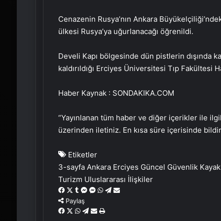
Cenazenin Rusya’nın Ankara Büyükelçiliği’ndeki
ülkesi Rusya’ya uğurlanacağı öğrenildi.
Develi Kapı bölgesinde dün pistlerin dışında 
kaldırıldığı Erciyes Üniversitesi Tıp Fakültes
Haber Kaynak : SONDAKIKA.COM
“Yayınlanan tüm haber ve diğer içerikler ile ilgil
üzerinden iletiniz. En kısa süre içerisinde bildi
Etiketler
3-sayfa
Ankara
Erciyes
Güncel
Güvenlik
Kayak
Turizm
Uluslararası İlişkiler
Facebook
X
Tumblr
Messenger
Messenger
WhatsApp
Telegram
Email'den
paylaş
Paylaş
Facebook
X
WhatsApp
Telegram
Email'den
Yaz