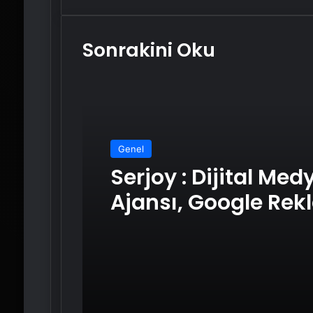
paylaş
Sonrakini Oku
Genel
Serjoy : Dijital Medya
Ajansı, Google Re
Ajansı, SEO Ajansı 
Web Tasarım Ajans