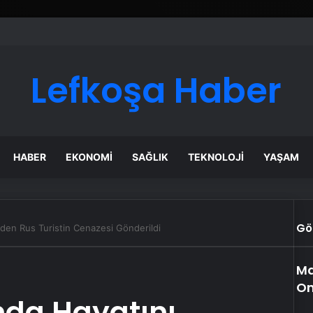
Lefkoşa Haber
HABER
EKONOMI
SAĞLIK
TEKNOLOJI
YAŞAM
Gö
den Rus Turistin Cenazesi Gönderildi
Ma
On
da Hayatını