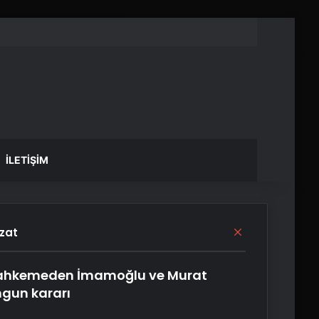
İLETIŞIM
Kapalı
zat
hkemeden İmamoğlu ve Murat
gun kararı