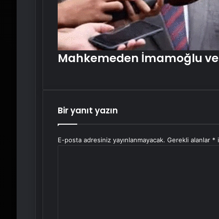
Mahkemeden İmamoğlu ve 
Bir yanıt yazın
E-posta adresiniz yayınlanmayacak.
Gerekli alanlar
*
i
Y
o
r
u
m
*