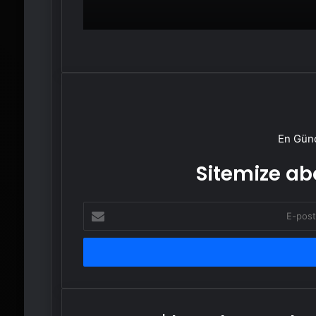
En Günc
Sitemize abo
E-
posta
adresinizi
girin