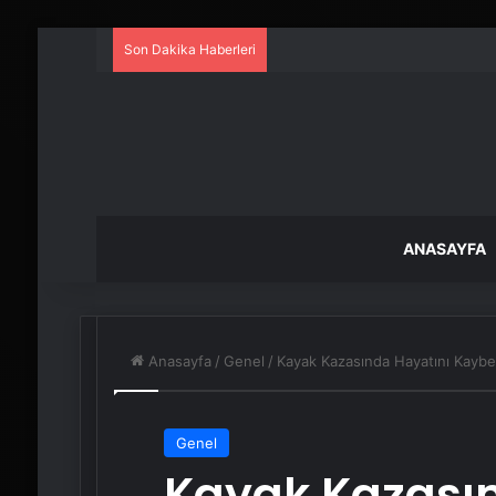
Son Dakika Haberleri
ANASAYFA
Anasayfa
/
Genel
/
Kayak Kazasında Hayatını Kaybe
Genel
Kayak Kazasın