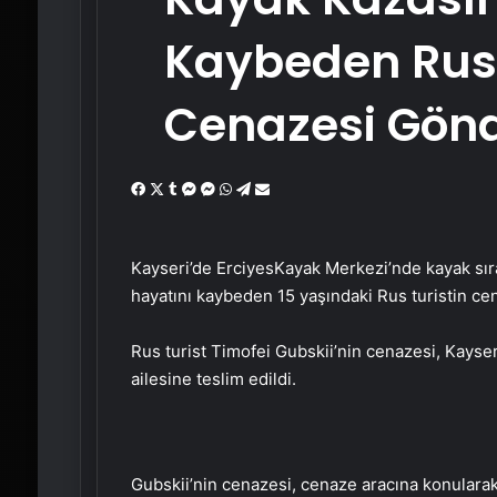
Kaybeden Rus 
Cenazesi Gönd
Facebook
X
Tumblr
Messenger
Messenger
WhatsApp
Telegram
Email'den
paylaş
Kayseri’de ErciyesKayak Merkezi’nde kayak sır
hayatını kaybeden 15 yaşındaki Rus turistin ce
Rus turist Timofei Gubskii’nin cenazesi, Kayse
ailesine teslim edildi.
Gubskii’nin cenazesi, cenaze aracına konulara