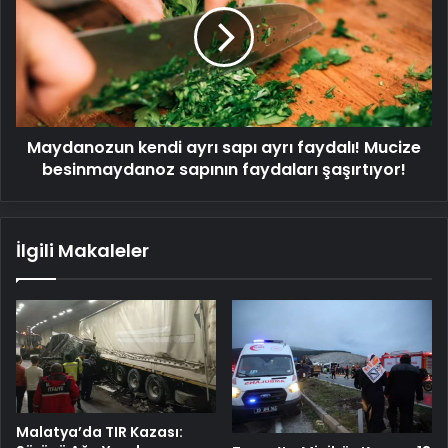
sapı
ayrı
faydalı!
Mucize
besinmaydanoz
sapının
Maydanozun kendi ayrı sapı ayrı faydalı! Mucize
faydaları
şaşırtıyor!
besinmaydanoz sapının faydaları şaşırtıyor!
İlgili Makaleler
Malatya’da TIR Kazası: