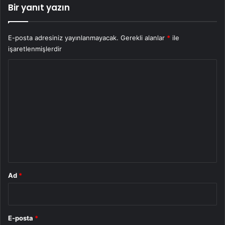
Bir yanıt yazın
E-posta adresiniz yayınlanmayacak.
Gerekli alanlar
*
ile
işaretlenmişlerdir
Y
o
r
u
m
*
Ad
*
E-posta
*