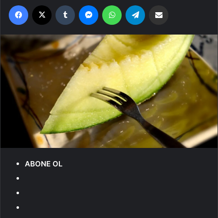
Facebook
X
Tumblr
Messenger
WhatsApp
Telegram
Email'den paylaş
ABONE OL