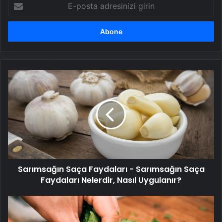
E-
posta
adresinizi
girin
Sarımsağın
Saça
Faydaları
-
Sarımsağın
Saça
Faydaları
Nelerdir,
Nasıl
Sarımsağın Saça Faydaları - Sarımsağın Saça
Uygulanır?
Faydaları Nelerdir, Nasıl Uygulanır?
Maydanozun
kendi
ayrı