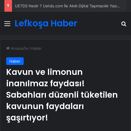
UETDS Nedir ? Uetds.com İle Akıllı Dijital Taşımacılık Yazılımı
Lefkoşa Haber
Menü
A
Anasayfa
/
Haber
Haber
Kavun ve limonun
inanılmaz faydası!
Sabahları düzenli tüketilen
kavunun faydaları
şaşırtıyor!