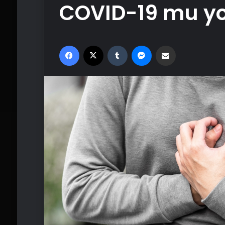
COVID-19 mu yo
Facebook
X
Tumblr
Messenger
Email'den paylaş