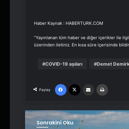
Haber Kaynak : HABERTURK.COM
“Yayınlanan tüm haber ve diğer içerikler ile ilgil
üzerinden iletiniz. En kısa süre içerisinde bildi
COVID-19 aşıları
Demet Demirk
Facebook
X
Email'den paylaş
Yaz
Paylaş
Sonrakini Oku