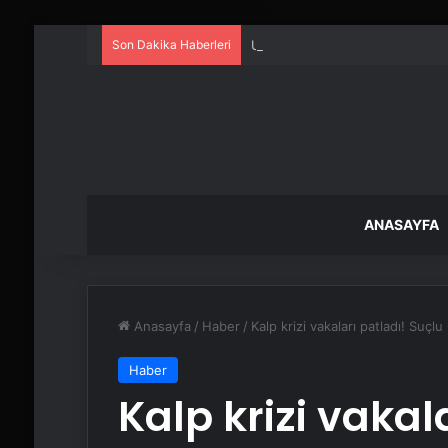
Son Dakika Haberleri
UETDS Nedir ? Uetds.com İle Akıll
ANASAYFA
Anasayfa
/
Haber
/
Kalp krizi vakaları patladı! Suç
Haber
Kalp krizi vakal