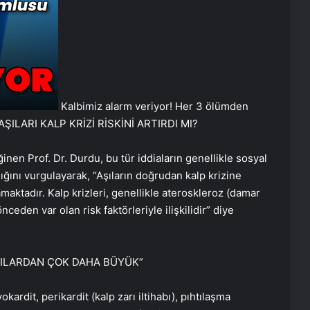
Kalbimiz alarm veriyor! Her 3 ölümden
AŞILARI KALP KRİZİ RİSKİNİ ARTIRDI MI?
değinen Prof. Dr. Durdu, bu tür iddiaların genellikle sosyal
ığını vurgulayarak, “Aşıların doğrudan kalp krizine
aktadır. Kalp krizleri, genellikle ateroskleroz (damar
nceden var olan risk faktörleriyle ilişkilidir” diye
ŞILARDAN ÇOK DAHA BÜYÜK”
rdit, perikardit (kalp zarı iltihabı), pıhtılaşma