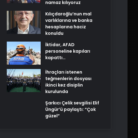
namaz kılıyoruz
Kılıçdaroğlu’nun mal
varlıklarına ve banka
hesaplarına haciz
konuldu
İktidar, AFAD
personeline kapıları
kapattı…
İhraçları istenen
teğmenlerin dosyası
ikinci kez disiplin
kurulunda
Şarkıcı Çelik sevgilisi Elif
Üngür’ü paylaştı: “Çok
güzel”