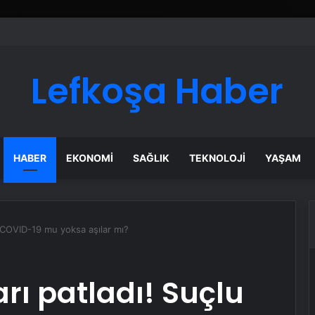
ı Dijital Taşımacılık Yazılımı
Lefkoşa Haber
HABER
EKONOMI
SAĞLIK
TEKNOLOJI
YAŞAM
lu COVID-19 mu yoksa aşılar mı?
arı patladı! Suçlu