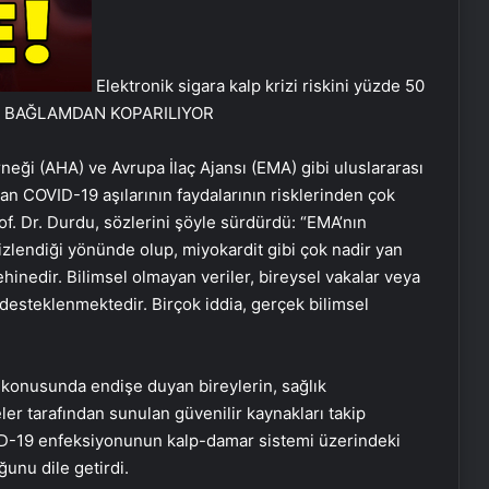
Elektronik sigara kalp krizi riskini yüzde 50
SEL BAĞLAMDAN KOPARILIYOR
eği (AHA) ve Avrupa İlaç Ajansı (EMA) gibi uluslararası
nan COVID-19 aşılarının faydalarının risklerinden çok
of. Dr. Durdu, sözlerini şöyle sürdürdü: “EMA’nın
i izlendiği yönünde olup, miyokardit gibi çok nadir yan
lehinedir. Bilimsel olmayan veriler, bireysel vakalar veya
r desteklenmektedir. Birçok iddia, gerçek bilimsel
ri konusunda endişe duyan bireylerin, sağlık
ler tarafından sunulan güvenilir kaynakları takip
ID-19 enfeksiyonunun kalp-damar sistemi üzerindeki
ğunu dile getirdi.