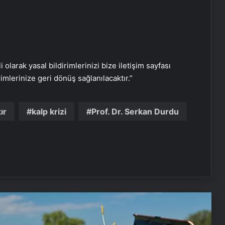
i olarak yasal bildirimlerinizi bize iletişim sayfası
rimlerinize geri dönüş sağlanılacaktır.”
Başladı: Bahar yorgunu musunuz?
İşte 4 belirtisi
ır
kalp krizi
Prof. Dr. Serkan Durdu
Lupus hastalığı hakkında bilmeniz
gerekenler
Şanlıurfa’da 15 yıl sonra çocuk sahibi
oldu