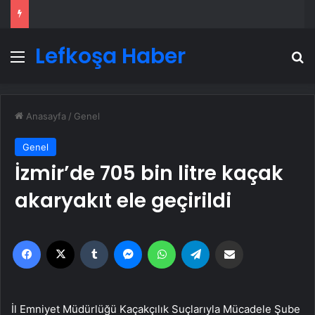
Lefkoşa Haber
Menü
A
Anasayfa
/
Genel
Genel
İzmir’de 705 bin litre kaçak
akaryakıt ele geçirildi
Facebook
X
Tumblr
Messenger
WhatsApp
Telegram
Email'den paylaş
İl Emniyet Müdürlüğü Kaçakçılık Suçlarıyla Mücadele Şube