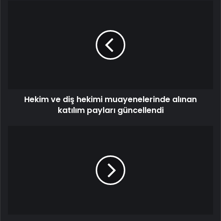
Hekim
ve
diş
hekimi
muayenelerinde
alınan
katılım
payları
güncellendi
Hekim ve diş hekimi muayenelerinde alınan
katılım payları güncellendi
Firari
cinayet
şüphelisi
sınırda
kaçmaya
çalışırken
yakalandı