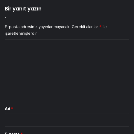
Bir yanıt yazın
E-posta adresiniz yayınlanmayacak.
Gerekli alanlar
*
ile
işaretlenmişlerdir
Y
o
r
u
m
*
Ad
*