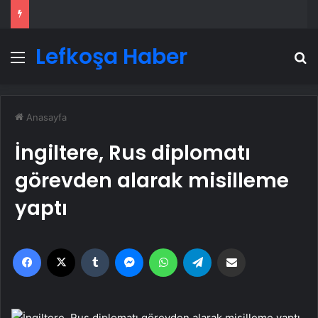
Lefkoşa Haber
Menü
A
Anasayfa
İngiltere, Rus diplomatı
görevden alarak misilleme
yaptı
Facebook
X
Tumblr
Messenger
WhatsApp
Telegram
Email'den paylaş