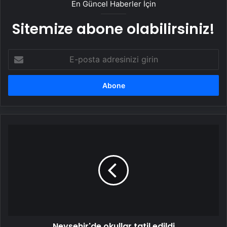
En Güncel Haberler İçin
Sitemize abone olabilirsiniz!
E-
posta
adresinizi
girin
Nevşehir'de
okullar
tatil
edildi
Nevşehir'de okullar tatil edildi