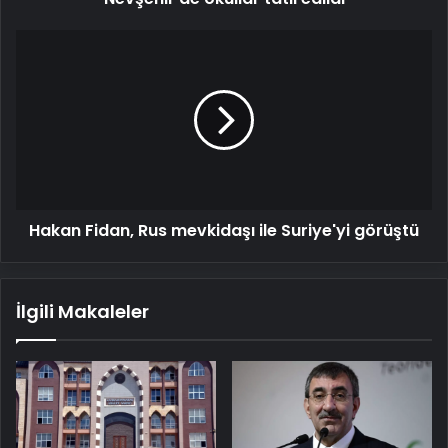
Hakan
Fidan,
Rus
mevkidaşı
ile
Suriye'yi
görüştü
Hakan Fidan, Rus mevkidaşı ile Suriye'yi görüştü
İlgili Makaleler