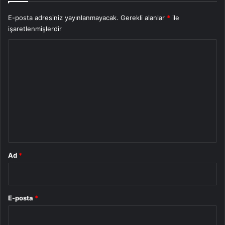
E-posta adresiniz yayınlanmayacak.
Gerekli alanlar
*
ile
işaretlenmişlerdir
Y
o
r
u
m
*
Ad
*
E-posta
*