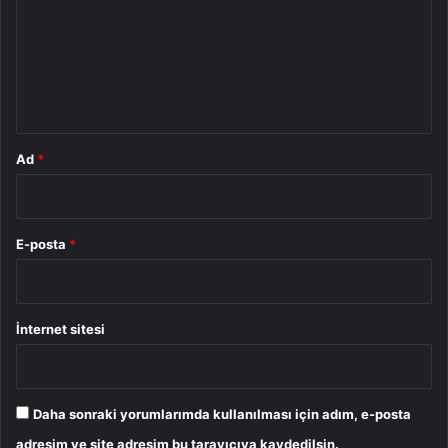
r
u
m
*
Ad
*
E-posta
*
İnternet sitesi
Daha sonraki yorumlarımda kullanılması için adım, e-posta
adresim ve site adresim bu tarayıcıya kaydedilsin.