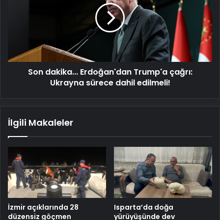
Trump'a
çağrı:
Ukrayna
sürece
dahil
edilmeli!
Son dakika... Erdoğan'dan Trump'a çağrı:
Ukrayna sürece dahil edilmeli!
İlgili Makaleler
İzmir açıklarında 28
Isparta’da doğa
düzensiz göçmen
yürüyüşünde dev