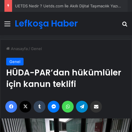
UETDS Nedir ? Uetds.com İle Akıllı Dijital Taşımacılık Yazılımı
Lefkoşa Haber
Menü
A
Anasayfa
/
Genel
Genel
HÜDA-PAR’dan hükümlüler
için kanun teklifi
Facebook
X
Tumblr
Messenger
WhatsApp
Telegram
Email'den paylaş