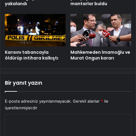
yakalandı
mantarlar buldu
Karısını tabancayla
Mahkemeden İmamoğlu ve
öldürüp intihara kalkıştı
Murat Ongun kararı
Bir yanıt yazın
E-posta adresiniz yayınlanmayacak.
Gerekli alanlar
*
ile
işaretlenmişlerdir
Y
o