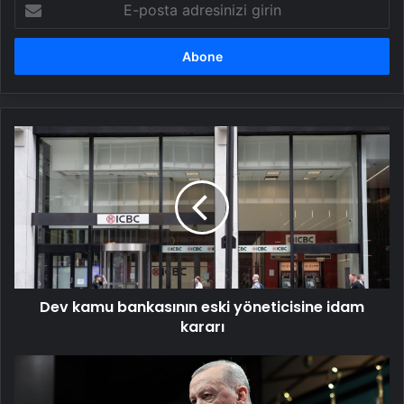
posta
adresinizi
girin
Dev
kamu
bankasının
eski
yöneticisine
idam
kararı
Dev kamu bankasının eski yöneticisine idam
kararı
Son
dakika...
Erdoğan'dan