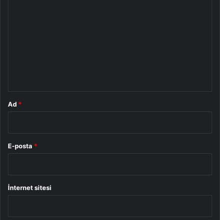
o
r
u
m
*
Ad
*
E-posta
*
İnternet sitesi