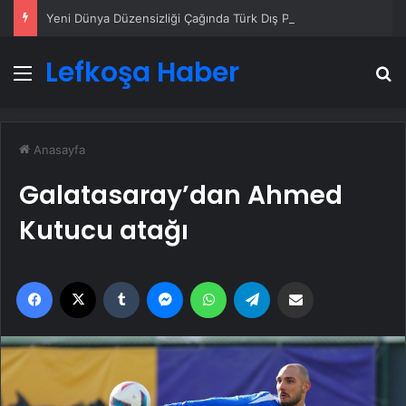
Yeni Dünya Düzensizliği Çağında Türk Dış Politikası ve Hakan Fidan Faktörü
Lefkoşa Haber
Menü
A
Anasayfa
Galatasaray’dan Ahmed
Kutucu atağı
Facebook
X
Tumblr
Messenger
WhatsApp
Telegram
Email'den paylaş