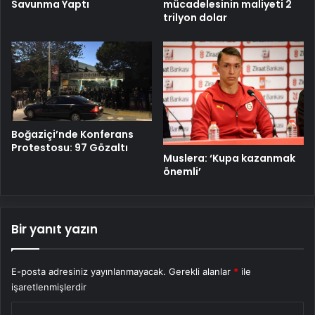
mücadelesinin maliyeti 2
Savunma Yaptı
trilyon dolar
Boğaziçi’nde Konferans
Protestosu: 97 Gözaltı
Muslera: ‘Kupa kazanmak
önemli’
Bir yanıt yazın
E-posta adresiniz yayınlanmayacak.
Gerekli alanlar
*
ile
işaretlenmişlerdir
Y