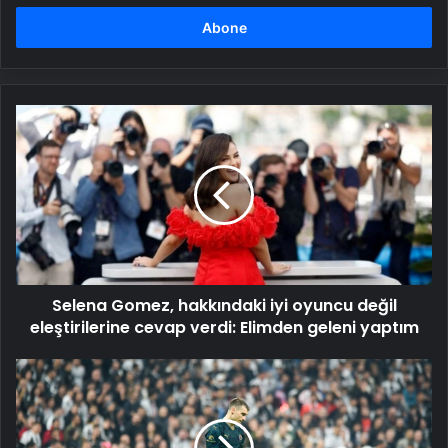
adresinizi
girin
Selena
Gomez,
hakkındaki
iyi
oyuncu
değil
eleştirilerine
cevap
verdi:
Selena Gomez, hakkındaki iyi oyuncu değil
Elimden
geleni
eleştirilerine cevap verdi: Elimden geleni yaptım
yaptım
Fenerbahçe,
Dominik
Livakovic'in
bonservisini