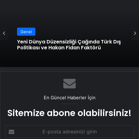
Genel
Genel
Datahost İle Güvenilir Sunucu Hizmetleri
Yeni Dünya Düzensizliği Çağında Türk Dış
Politikası ve Hakan Fidan Faktörü
En Güncel Haberler İçin
Sitemize abone olabilirsiniz!
E-
posta