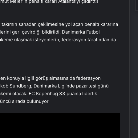
ut Meler’in penaltı kararı Atalanta’yı çıldırttı!
takımın sahadan çekilmesine yol açan penaltı kararına
ini geri çevirdiği bildirildi. Danimarka Futbol
akeme ulaşmak isteyenlerin, federasyon tarafından da
n konuyla ilgili görüş almasına da federasyon
n Jakob Sundberg, Danimarka Ligi’nde pazartesi günü
emi olacak. FC Kopenhag 33 puanla liderlik
çüncü sırada bulunuyor.