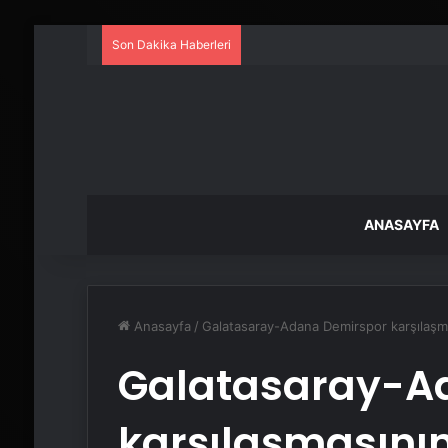
Son Dakika Haberleri
ANASAYFA
Anasayfa
/
Galatasaray-Adana Demirspor karşılaşma
Galatasaray-A
karşılaşmasının