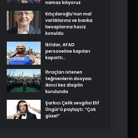
namaz kılıyoruz
Kılıçdaroğlu’nun mal
varlıklarına ve banka
hesaplarına haciz
konuldu
İktidar, AFAD
personeline kapıları
kapattı…
İhraçları istenen
teğmenlerin dosyası
ikinci kez disiplin
kurulunda
Şarkıcı Çelik sevgilisi Elif
Üngür’ü paylaştı: “Çok
güzel”