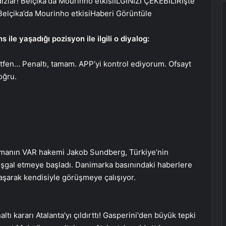
İLGİNİZİ ÇEKEBİLİR
İşte
 Belçika’da Mourinho etkisi
Haberi Görüntüle
ile yaşadığı pozisyon ile ilgili o diyalog:
ütfen… Penaltı, tamam. APP’yi kontrol ediyorum. Ofsayt
oğru.
şmanın VAR hakemi Jakob Sundberg, Türkiye’nin
 işgal etmeye başladı. Danimarka basınındaki haberlere
aşarak kendisiyle görüşmeye çalışıyor.