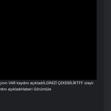
İLGİNİZİ ÇEKEBİLİR
TFF olaylı
ını açıkladı
Haberi Görüntüle
Serjoy : Dijital Medya Ajansı, Google