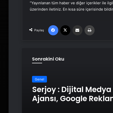
“Yayınlanan tüm haber ve diğer içerikler ile ilgil
üzerinden iletiniz. En kısa süre içerisinde bildi
Facebook
X
Email'den paylaş
Yaz
Paylaş
Sonrakini Oku
Genel
Serjoy : Dijital Medya
Ajansı, Google Rekl
Ajansı, SEO Ajansı v