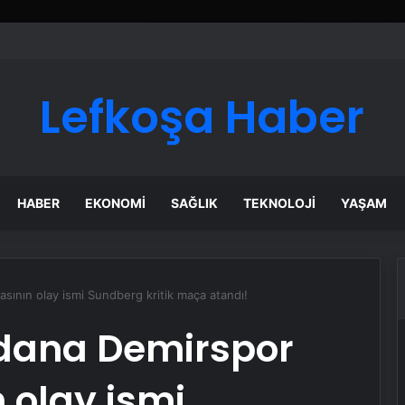
Lefkoşa Haber
HABER
EKONOMI
SAĞLIK
TEKNOLOJI
YAŞAM
sının olay ismi Sundberg kritik maça atandı!
dana Demirspor
 olay ismi