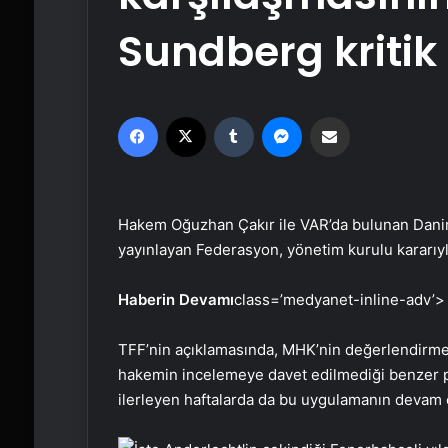
Sundberg kritik
Facebook
X
Tumblr
Messenger
Email'den paylaş
Hakem Oğuzhan Çakır ile VAR’da bulunan Dani
yayınlayan Federasyon, yönetim kurulu kararıyla
Haberin Devamı
class=’medyanet-inline-adv’>
TFF’nin açıklamasında, MHK’nin değerlendirm
hakemin incelemeye davet edilmediği benzer poz
ilerleyen haftalarda da bu uygulamanın devam 