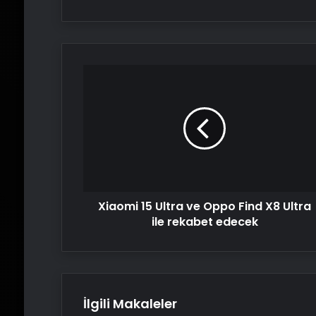
Xiaomi
15
Ultra
ve
Oppo
Find
X8
Ultra
ile
Xiaomi 15 Ultra ve Oppo Find X8 Ultra
rekabet
edecek
ile rekabet edecek
İlgili Makaleler