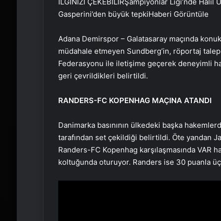
İLGİNİZİ ÇEKEBİLİR
Şampiyonlar Ligi’nde Halil Um
Gasperini’den büyük tepki
Haberi Görüntüle
Adana Demirspor – Galatasaray maçında konuk 
müdahale etmeyen Sundberg’in, röportaj talepler
Federasyonu ile iletişime geçerek deneyimli h
geri çevrildikleri belirtildi.
RANDERS-FC KOPENHAG MAÇINA ATANDI
Danimarka basınının ülkedeki başka hakemlerde
tarafından set çekildiği belirtildi. Öte yanda
Randers-FC Kopenhag karşılaşmasında VAR hak
koltuğunda oturuyor. Randers ise 30 puanla ü