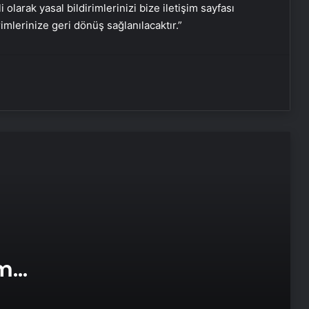
Reklam Ajansı, SEO Ajansı ve Web
i olarak yasal bildirimlerinizi bize iletişim sayfası
Tasarım Ajansı
rimlerinize geri dönüş sağlanılacaktır.”
UETDS Nedir ? Uetds.com İle Akıllı
Dijital Taşımacılık Yazılımı
Yeni Dünya Düzensizliği Çağında
Türk Dış Politikası ve Hakan Fidan
Faktörü
Datahost İle Güvenilir Sunucu
Hizmetleri
ABD’den Türkiye’ye füze satışı onayı
am
Bayraktar TB3 SİHA’lardan
e Web
DENİZKURDU-2025 Tatbikatı’nda tam
isabet