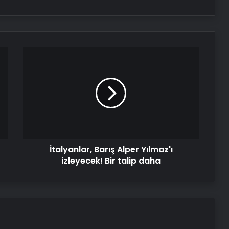
İtalyanlar,
Barış
Alper
Yılmaz'ı
izleyecek!
Bir
talip
daha
İtalyanlar, Barış Alper Yılmaz'ı
izleyecek! Bir talip daha