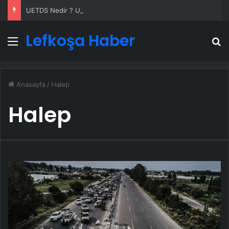
UETDS Nedir ? Uetds.com İle Akıllı Dijital Taşımacılık Yazılımı
Lefkoşa Haber
Menü
A
Anasayfa
/
Halep
Halep