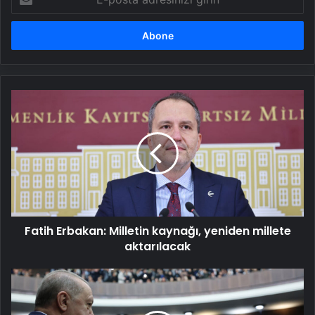
posta
adresinizi
girin
Fatih
Erbakan:
Milletin
kaynağı,
yeniden
millete
aktarılacak
Fatih Erbakan: Milletin kaynağı, yeniden millete
aktarılacak
AK
Parti’de
büyük