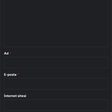
o
r
u
m
*
Ad
*
E-posta
*
İnternet sitesi