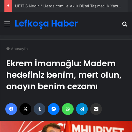
UETDS Nedir ? Uetds.com İle Akıllı Dijital Taşımacılık Yazılımı
Lefkoşa Haber
Menü
A
Anasayfa
Ekrem İmamoğlu: Madem
hedefiniz benim, mert olun,
onayın benim cezamı
Facebook
X
Tumblr
Messenger
WhatsApp
Telegram
Email'den paylaş