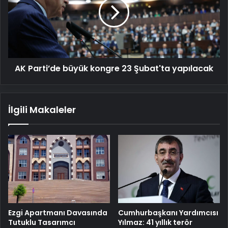
kongre
23
Şubat'ta
yapılacak
AK Parti’de büyük kongre 23 Şubat'ta yapılacak
İlgili Makaleler
Cumhurbaşkanı Yardımcısı
Ezgi Apartmanı Davasında
Yılmaz: 41 yıllık terör
Tutuklu Tasarımcı