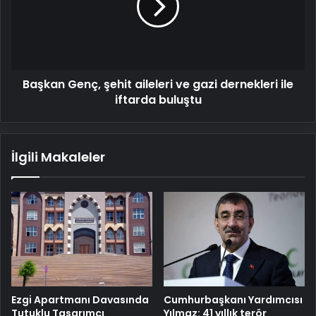
ve
gazi
dernekleri
ile
iftarda
Başkan Genç, şehit aileleri ve gazi dernekleri ile
buluştu
iftarda buluştu
İlgili Makaleler
Cumhurbaşkanı Yardımcısı
Ezgi Apartmanı Davasında
Yılmaz: 41 yıllık terör
Tutuklu Tasarımcı