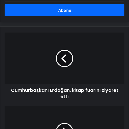
adresinizi
girin
Cumhurbaşkanı
Erdoğan,
kitap
fuarını
ziyaret
etti
Cumhurbaşkanı Erdoğan, kitap fuarını ziyaret
etti
Başkan
Genç,
şehit
aileleri