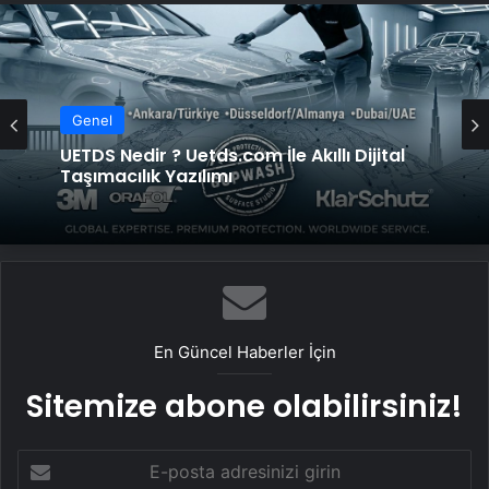
Genel
Yeni Dünya Düzensizliği Çağında Türk Dış
Genel
Politikası ve Hakan Fidan Faktörü
UETDS Nedir ? Uetds.com İle Akıllı Dijital
Taşımacılık Yazılımı
En Güncel Haberler İçin
Sitemize abone olabilirsiniz!
E-
posta