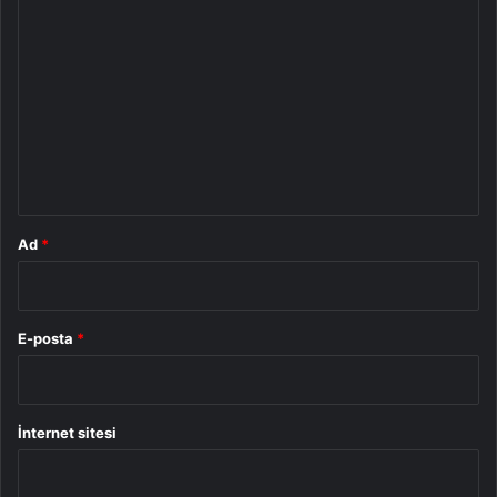
Y
o
r
u
m
*
Ad
*
E-posta
*
İnternet sitesi