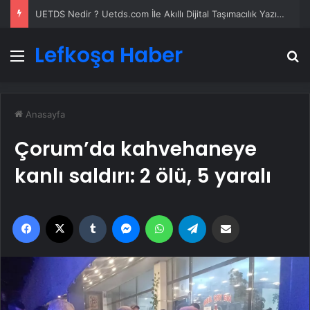
UETDS Nedir ? Uetds.com İle Akıllı Dijital Taşımacılık Yazılımı
Lefkoşa Haber
Menü
A
Anasayfa
Çorum’da kahvehaneye
kanlı saldırı: 2 ölü, 5 yaralı
Facebook
X
Tumblr
Messenger
WhatsApp
Telegram
Email'den paylaş