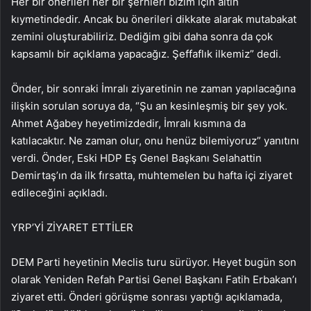
Her bir önerileri her bir şerhleri bizim için altın
kıymetindedir. Ancak bu önerileri dikkate alarak mutabakat
zemini oluşturabiliriz. Dediğim gibi daha sonra da çok
kapsamlı bir açıklama yapacağız. Şeffaflık ilkemiz” dedi.
Önder, bir sonraki İmralı ziyaretinin ne zaman yapılacağına
ilişkin sorulan soruya da, “Şu an kesinleşmiş bir şey yok.
Ahmet Ağabey heyetimizdedir, İmralı kısmına da
katılacaktır. Ne zaman olur, onu henüz bilemiyoruz” yanıtını
verdi. Önder, Eski HDP Eş Genel Başkanı Selahattin
Demirtaş’ın da ilk fırsatta, muhtemelen bu hafta içi ziyaret
edileceğini açıkladı.
YRP’Yİ ZİYARET ETTİLER
DEM Parti heyetinin Meclis turu sürüyor. Heyet bugün son
olarak Yeniden Refah Partisi Genel Başkanı Fatih Erbakan’ı
ziyaret etti. Önderi görüşme sonrası yaptığı açıklamada,