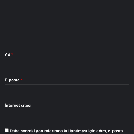
r
u
m
*
Ad
*
E-posta
*
İnternet sitesi
Daha sonraki yorumlarımda kullanılması için adım, e-posta