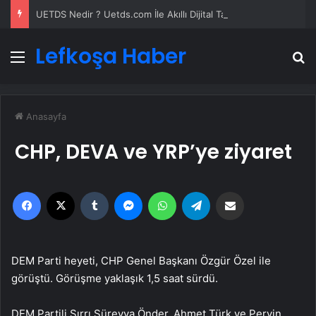
UETDS Nedir ? Uetds.com İle Akıllı Dijital Taşımacılık Yazılımı
Lefkoşa Haber
Menü
A
Anasayfa
CHP, DEVA ve YRP’ye ziyaret
Facebook
X
Tumblr
Messenger
WhatsApp
Telegram
Email'den paylaş
DEM Parti heyeti, CHP Genel Başkanı Özgür Özel ile
görüştü. Görüşme yaklaşık 1,5 saat sürdü.
DEM Partili Sırrı Süreyya Önder, Ahmet Türk ve Pervin