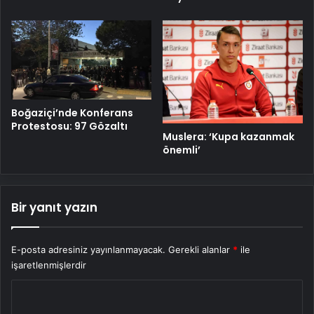
Boğaziçi’nde Konferans
Protestosu: 97 Gözaltı
Muslera: ‘Kupa kazanmak
önemli’
Bir yanıt yazın
E-posta adresiniz yayınlanmayacak.
Gerekli alanlar
*
ile
işaretlenmişlerdir
Y
o