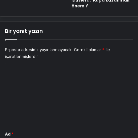
Muslera: ‘Kupa kazanmak
önemli’
Bir yanıt yazın
E-posta adresiniz yayınlanmayacak.
Gerekli alanlar
*
ile
işaretlenmişlerdir
Y
o
r
u
m
*
Ad
*