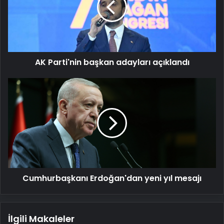
açıklandı
AK Parti'nin başkan adayları açıklandı
Cumhurbaşkanı
Erdoğan'dan
yeni
yıl
mesajı
Cumhurbaşkanı Erdoğan'dan yeni yıl mesajı
İlgili Makaleler