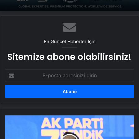
En Güncel Haberler İçin
Sitemize abone olabilirsiniz!
E-
posta
adresinizi
girin
AK
Parti'nin
başkan
adayları