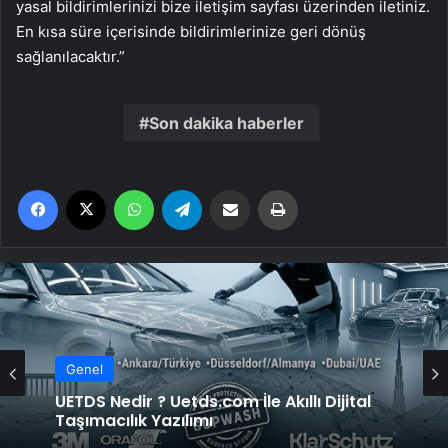
yasal bildirimlerinizi bize iletişim sayfası üzerinden iletiniz.
En kısa süre içerisinde bildirimlerinize geri dönüş
sağlanılacaktır.”
Son dakika haberler
Facebook
X
WhatsApp
Telegram
Email'den paylaş
Yaz
Genel
UETDS Nedir ? Uetds.com İle Akıllı Dijital
Taşımacılık Yazılımı