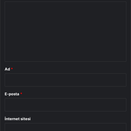
Y
o
r
u
m
*
Ad
*
E-posta
*
İnternet sitesi