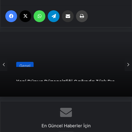
Facebook
X
WhatsApp
Telegram
Email'den paylaş
Yaz
Genel
Yeni Dünya Düzensizliği Çağında Türk Dış
Politikası ve Hakan Fidan Faktörü
En Güncel Haberler İçin