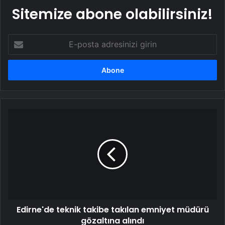
Sitemize abone olabilirsiniz!
E-
posta
adresinizi
girin
Edirne'de
teknik
takibe
takılan
emniyet
müdürü
gözaltına
alındı
Edirne'de teknik takibe takılan emniyet müdürü
gözaltına alındı