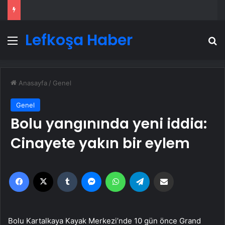
Lefkoşa Haber
Menü
A
Anasayfa
/
Genel
Genel
Bolu yangınında yeni iddia:
Cinayete yakın bir eylem
Facebook
X
Tumblr
Messenger
WhatsApp
Telegram
Email'den paylaş
Bolu Kartalkaya Kayak Merkezi’nde 10 gün önce Grand