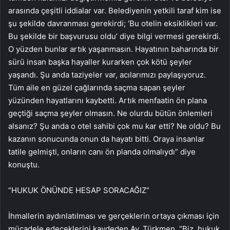
arasında çeşitli iddialar var. Belediyenin yetkili taraf kim ise
şu şekilde davranması gerekirdi; ‘Bu otelin eksiklikleri var.
Bu şekilde bir başvurusu oldu’ diye bilgi vermesi gerekirdi.
O yüzden bunlar artık yaşanmasın. Hayatının baharında bir
sürü insan başka hayaller kurarken çok kötü şeyler
yaşandı. Şu anda taziyeler var, acılarımızı paylaşıyoruz.
Tüm aile en güzel çağlarında saçma sapan şeyler
yüzünden hayatlarını kaybetti. Artık menfaatin ön plana
geçtiği saçma şeyler olmasın. Ne olurdu bütün önlemleri
alsanız? Şu anda o otel sahibi çok mu kar etti? Ne oldu? Bu
kazanın sonucunda onun da hayatı bitti. Oraya insanlar
tatile gelmişti, onların canı ön planda olmalıydı” diye
konuştu.
“HUKUK ÖNÜNDE HESAP SORACAĞIZ”
İhmallerin aydınlatılması ve gerçeklerin ortaya çıkması için
mücadele edeceklerini kaydeden Av. Türkmen, “Biz, hukuk