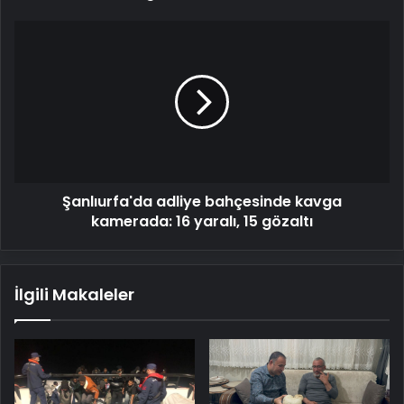
Şanlıurfa'da
adliye
bahçesinde
kavga
kamerada:
16
yaralı,
15
gözaltı
Şanlıurfa'da adliye bahçesinde kavga
kamerada: 16 yaralı, 15 gözaltı
İlgili Makaleler