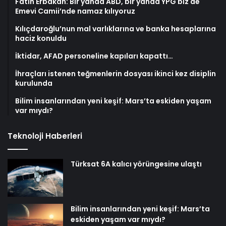
Fatih Erbakan: Bir yanda ABD, bir yanda YPG biz de
Emevi Camii’nde namaz kılıyoruz
Kılıçdaroğlu’nun mal varlıklarına ve banka hesaplarına
haciz konuldu
İktidar, AFAD personeline kapıları kapattı…
İhraçları istenen teğmenlerin dosyası ikinci kez disiplin
kurulunda
Bilim insanlarından yeni keşif: Mars’ta eskiden yaşam
var mıydı?
Teknoloji Haberleri
Türksat 6A kalıcı yörüngesine ulaştı
Bilim insanlarından yeni keşif: Mars’ta
eskiden yaşam var mıydı?