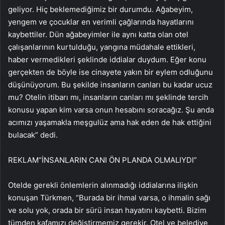
geliyor. Hiç beklemediğimiz bir durumdu. Ağabeyim,
yengem ve çocuklar en verimli çağlarında hayatlarını
kaybettiler. Dün ağabeyimler ile aynı katta olan otel
çalışanlarının kurtulduğu, yangına müdahale ettikleri,
haber vermedikleri şeklinde iddialar duydum. Eğer konu
gerçekten de böyle ise cinayete yakın bir eylem odluğunu
düşünüyorum. Bu şekilde insanların canları bu kadar ucuz
mu? Otelin itibarı mı, insanların canları mı şeklinde tercih
konusu yapan kim varsa onun hesabını soracağız. Şu anda
acımızı yaşamakla meşgulüz ama hak eden de hak ettiğini
bulacak” dedi.
REKLAM
“İNSANLARIN CANI ÖN PLANDA OLMALIYDI”
Otelde gerekli önlemlerin alınmadığı iddialarına ilişkin
konuşan Türkmen, “Burada bir ihmal varsa, o ihmalin sağı
ve solu yok, orada bir sürü insan hayatını kaybetti. Bizim
tümden kafamızı değiştirmemiz gerekir. Otel ve belediye