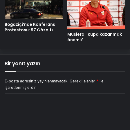
Boğaziçi’nde Konferans
Protestosu: 97 Gözaltı
Muslera: ‘Kupa kazanmak
önemli’
Bir yanıt yazın
E-posta adresiniz yayınlanmayacak.
Gerekli alanlar
*
ile
işaretlenmişlerdir
Y
o
r
u