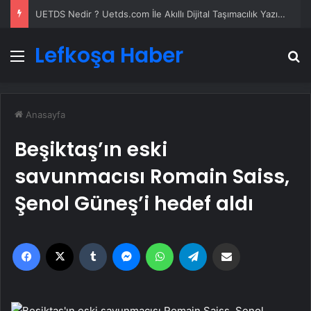
UETDS Nedir ? Uetds.com İle Akıllı Dijital Taşımacılık Yazılımı
Lefkoşa Haber
Menü
A
Anasayfa
Beşiktaş’ın eski
savunmacısı Romain Saiss,
Şenol Güneş’i hedef aldı
Facebook
X
Tumblr
Messenger
WhatsApp
Telegram
Email'den paylaş