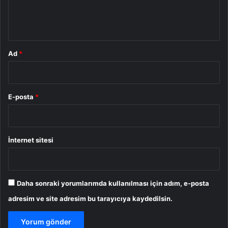
m
*
Ad
*
E-posta
*
İnternet sitesi
Daha sonraki yorumlarımda kullanılması için adım, e-posta
adresim ve site adresim bu tarayıcıya kaydedilsin.