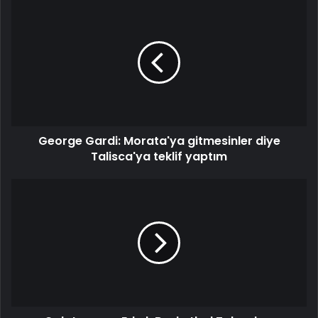
George
Gardi:
Morata'ya
gitmesinler
diye
Talisca'ya
teklif
yaptım
George Gardi: Morata'ya gitmesinler diye
Talisca'ya teklif yaptım
Galatasaray
Erkek
Basketbol
Takımı'nın
başarıya
inancı
tam