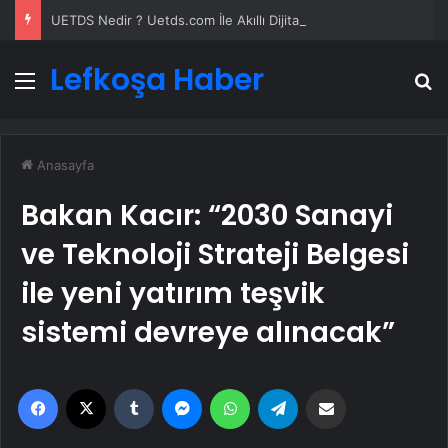
UETDS Nedir ? Uetds.com İle Akıllı Dijital Taşımacılık Yazılımı
Lefkoşa Haber
Menü
A
Anasayfa
Bakan Kacır: “2030 Sanayi
ve Teknoloji Strateji Belgesi
ile yeni yatırım teşvik
sistemi devreye alınacak”
Facebook
X
Tumblr
Messenger
WhatsApp
Telegram
Email'den paylaş