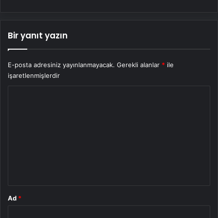
Bir yanıt yazın
E-posta adresiniz yayınlanmayacak.
Gerekli alanlar
*
ile
işaretlenmişlerdir
Y
o
r
u
m
*
Ad
*