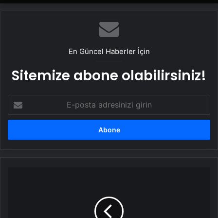
En Güncel Haberler İçin
Sitemize abone olabilirsiniz!
E-
posta
adresinizi
girin
A
Milli
Takım
Macaristan'ı
Yendi