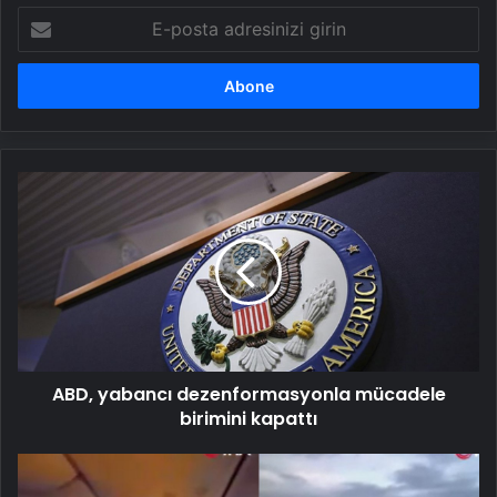
E-
posta
adresinizi
girin
ABD,
yabancı
dezenformasyonla
mücadele
birimini
kapattı
ABD, yabancı dezenformasyonla mücadele
birimini kapattı
ABD’de
yolcu