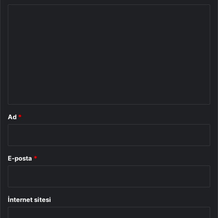
Y
o
r
u
m
*
Ad
*
E-posta
*
İnternet sitesi