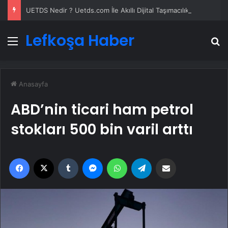
UETDS Nedir ? Uetds.com İle Akıllı Dijital Taşımacılık Yazılımı
Lefkoşa Haber
Menü
A
Anasayfa
ABD’nin ticari ham petrol
stokları 500 bin varil arttı
Facebook
X
Tumblr
Messenger
WhatsApp
Telegram
Email'den paylaş