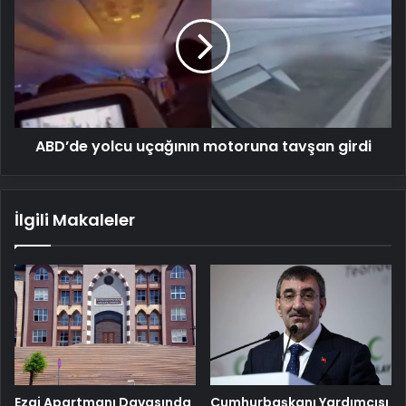
uçağının
motoruna
tavşan
girdi
ABD’de yolcu uçağının motoruna tavşan girdi
İlgili Makaleler
Cumhurbaşkanı Yardımcısı
Ezgi Apartmanı Davasında