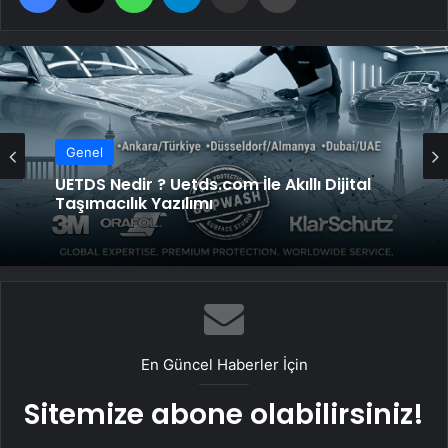
Genel
UETDS Nedir ? Uetds.com İle Akıllı Dijital
Genel
Taşımacılık Yazılımı
Yeni Dünya Düzensizliği Çağında Türk Dış
Politikası ve Hakan Fidan Faktörü
En Güncel Haberler İçin
Sitemize abone olabilirsiniz!