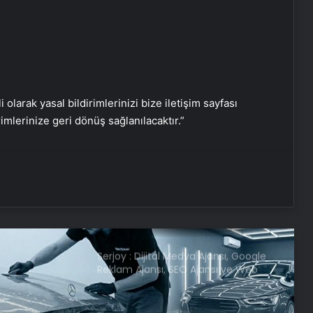
İstanbul’da kritik toplantı… Nükleer
görüşmelerde ev sahibi olacak
NATO Genel Sekreteri Rutte: Başkan
Erdoğan NATO içinde inanılmaz bir
lider ve saygı duyulan bir isim
i olarak yasal bildirimlerinizi bize iletişim sayfası
rimlerinize geri dönüş sağlanılacaktır.”
ABD Dışişleri Bakanı Rubio,
Antalya’ya geldi
Samsun’da ‘Adalet Zinciri’ Etkinliği
Düzenlendi
Serjoy : Dijital Medya Ajansı, Google
Reklam Ajansı, SEO Ajansı ve Web
Tasarım Ajansı