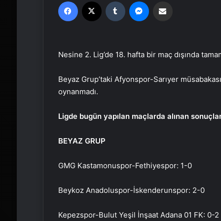
Facebook
X
Tumblr
Messenger
Email'den paylaş
Nesine 2. Lig’de 18. hafta bir maç dışında tamam
Beyaz Grup’taki Afyonspor-Sarıyer müsabakası
oynanmadı.
Ligde bugün yapılan maçlarda alınan sonuçlar
BEYAZ GRUP
GMG Kastamonuspor-Fethiyespor: 1-0
Beykoz Anadoluspor-İskenderunspor: 2-0
Kepezspor-Bulut Yeşil İnşaat Adana 01 FK: 0-2