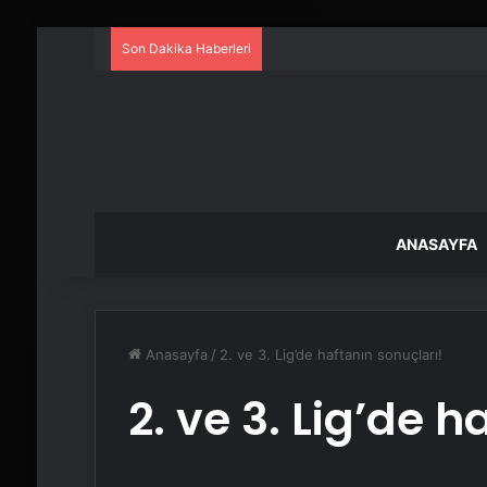
Son Dakika Haberleri
ANASAYFA
Anasayfa
/
2. ve 3. Lig’de haftanın sonuçları!
2. ve 3. Lig’de 