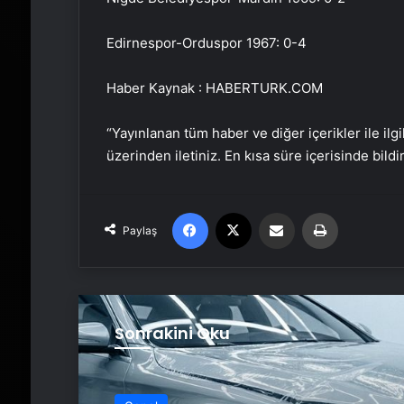
Edirnespor-Orduspor 1967: 0-4
Haber Kaynak : HABERTURK.COM
“Yayınlanan tüm haber ve diğer içerikler ile ilgil
üzerinden iletiniz. En kısa süre içerisinde bildi
Facebook
X
Email'den paylaş
Yaz
Paylaş
Sonrakini Oku