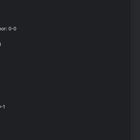
or: 0-0
3
0-1