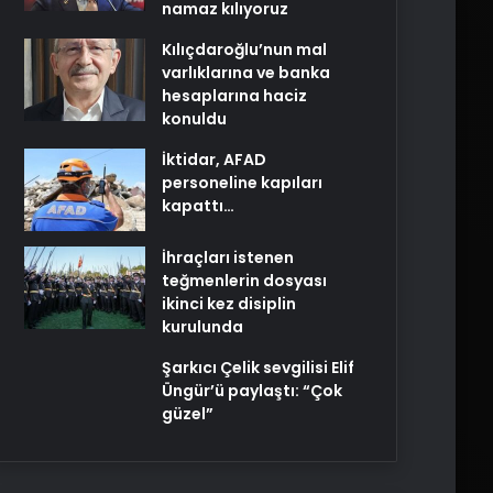
namaz kılıyoruz
Kılıçdaroğlu’nun mal
varlıklarına ve banka
hesaplarına haciz
konuldu
İktidar, AFAD
personeline kapıları
kapattı…
İhraçları istenen
teğmenlerin dosyası
ikinci kez disiplin
kurulunda
Şarkıcı Çelik sevgilisi Elif
Üngür’ü paylaştı: “Çok
güzel”