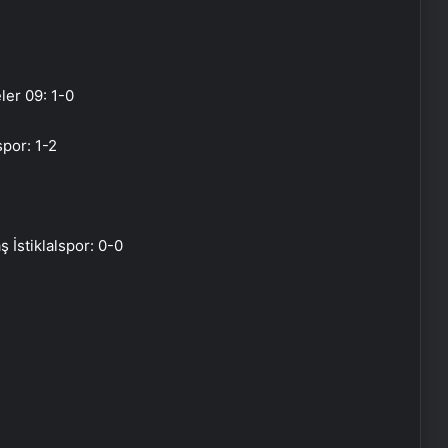
ler 09: 1-0
por: 1-2
İstiklalspor: 0-0
Bayraktar TB3 SİHA’lardan
DENİZKURDU-2025 Tatbikatı’nda tam
isabet